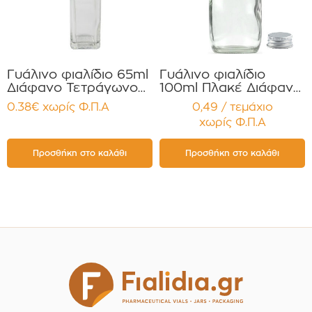
Γυάλινο φιαλίδιο 65ml
Γυάλινο φιαλίδιο
Διάφανο Τετράγωνο
100ml Πλακέ Διάφανο
MARASCA με Καπάκι
σετ με Πώμα
0.38
€
χωρίς Φ.Π.Α
0,49 / τεμάχιο
Στεγανό για Έλαια,
Αλουμινίου για Έλαια ,
χωρίς Φ.Π.Α
Βάμματα κοκ
Σπαθόλαδο Βάμματα
Συσκευασία 12
τεμαχίων
Προσθήκη στο καλάθι
Προσθήκη στο καλάθι