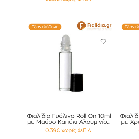
Εξαντλήθηκε
Εξαντ
Φιαλίδιο Γυάλινο Roll On 10ml
Φιαλίδ
με Μαύρο Καπάκι Αλουμινίου
με Χρ
συσκευασία 12 τεμαχίων
συσ
0.39
€
χωρίς Φ.Π.Α