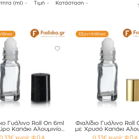
τητα (ml)
Τιμή
Κατάσταση
λήθηκε
Εξαντλήθηκε
ιο Γυάλινο Roll On 6ml
Φιαλίδιο Γυάλινο Roll
ύρο Καπάκι Αλουμινίου
με Χρυσό Καπάκι Αλου
κευασία 12 τεμαχίων
συσκευασία 12 τεμα
0.33
€
χωρίς Φ.Π.Α
0.33
€
χωρίς Φ.Π.Α