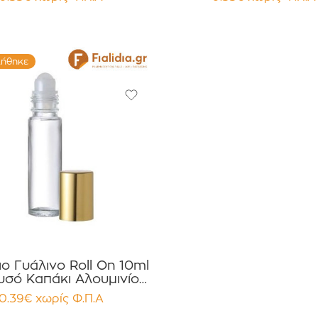
λήθηκε
ιο Γυάλινο Roll On 10ml
υσό Καπάκι Αλουμινίου
κευασία 12 τεμαχίων
0.39
€
χωρίς Φ.Π.Α