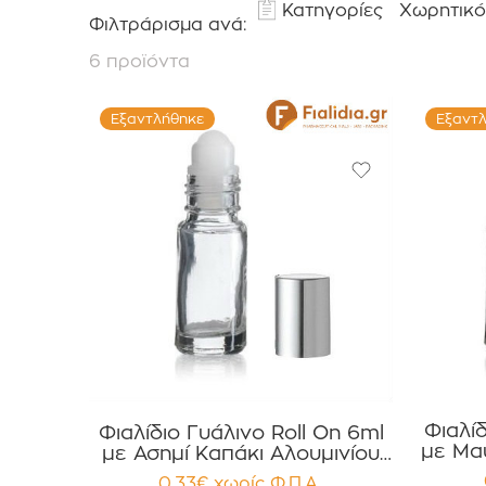
Κατηγορίες
Χωρητικό
Φιλτράρισμα ανά:
6 προϊόντα
Εξαντλήθηκε
Εξαντ
Φιαλίδ
Φιαλίδιο Γυάλινο Roll On 6ml
με Μα
με Ασημί Καπάκι Αλουμινίου
συσ
συσκευασία 12 τεμαχίων
0.33
€
χωρίς Φ.Π.Α