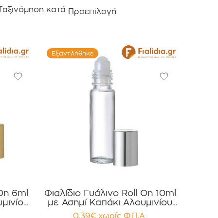
Ταξινόμηση κατά
Προεπιλογή
Εξαντλήθηκε
 On 6ml
Φιαλίδιο Γυάλινο Roll On 10ml
μινίου
με Ασημί Καπάκι Αλουμινίου
χίων
συσκευασία 12 τεμαχίων
0.39
€
χωρίς Φ.Π.Α