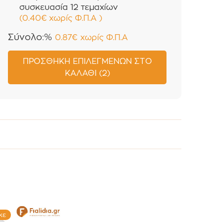
συσκευασία 12 τεμαχίων
(
0.40
€
χωρίς Φ.Π.Α
)
Σύνολο:%
0.87
€
χωρίς Φ.Π.Α
ΠΡΟΣΘΉΚΗ ΕΠΙΛΕΓΜΈΝΩΝ ΣΤΟ
ΚΑΛΆΘΙ (2)
κε