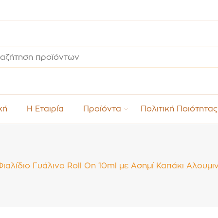
κή
Η Εταιρία
Προϊόντα
Πολιτική Ποιότητας
Φιαλίδιο Γυάλινο Roll On 10ml με Ασημί Καπάκι Αλουμι