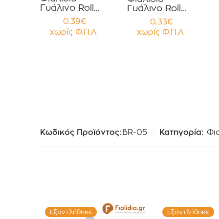
Γυάλινο Roll
Γυάλινο Roll
On 10ml με
On 6ml με
0.39
€
0.33
€
Ασημί Καπάκι
Ασημί Καπάκι
χωρίς Φ.Π.Α
χωρίς Φ.Π.Α
Αλουμινίου
Αλουμινίου
συσκευασία 12
συσκευασία 12
τεμαχίων
τεμαχίων
Κωδικός Προϊόντος:
BR-05
Κατηγορία:
Φια
Εξαντλήθηκε
Εξαντλήθηκε