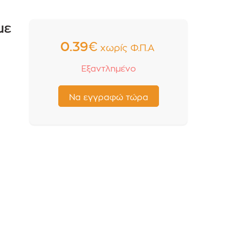
με
0.39
€
χωρίς Φ.Π.Α
Εξαντλημένο
ι