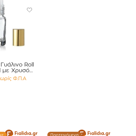
 Γυάλινο Roll
 με Χρυσό
 Αλουμινίου
ωρίς Φ.Π.Α
ευασία 12
μαχίων
.
κε
Προτεινόμενα