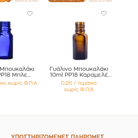
 Μπουκαλάκι
Γυάλινο Μπουκαλάκι
PP18 Μπλε
10ml PP18 Καραμελέ
υ για Αιθέρια
Τετράγωνο για Αιθέρια
χιο
χωρίς Φ.Π.Α
0,20 / τεμάχιο
, Βάμματα ,
Έλαια Συσκευασία 12
χωρίς Φ.Π.Α
ία
τεμαχίων
τεμαχίων
ΥΠΟΣΤΗΡΙΖΟΜΕΝΕΣ ΠΛΗΡΩΜΕΣ