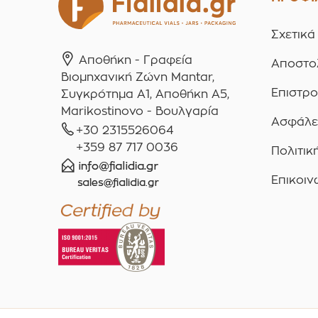
Σχετικά
Αποθήκη - Γραφεία
Αποστο
Βιομηχανική Ζώνη Mantar,
Επιστρ
Συγκρότημα A1, Αποθήκη Α5,
Marikostinovo - Βουλγαρία
Ασφάλε
+30 2315526064
+359 87 717 0036
Πολιτικ
Επικοιν