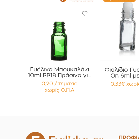
Γυάλινο Μπουκαλάκι
Φιαλίδιο Γυά
10ml PP18 Πράσινο για
On 6ml με
Αιθέρια Έλαια, Βάμματα
Καπάκι Αλο
0,20 / τεμάχιο
0.33
€
χωρί
Συσκευασία 12
συσκευασ
χωρίς Φ.Π.Α
τεμαχίων
τεμαχ
ΠΡΟΦΙ