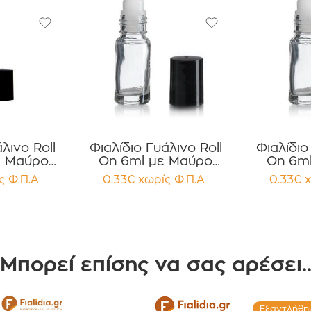
λινο Roll
Φιαλίδιο Γυάλινο Roll
Φιαλίδιο
ε Μαύρο
On 6ml με Μαύρο
On 6ml
υμινίου
Καπάκι Αλουμινίου
Καπάκι
ς Φ.Π.Α
0.33
€
χωρίς Φ.Π.Α
0.33
€
χ
ία 12
συσκευασία 12
συσκ
ίων
τεμαχίων
τε
Μπορεί επίσης να σας αρέσει.
Εξαντλήθη