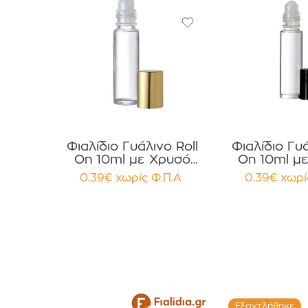
Φιαλίδιο Γυάλινο Roll
Φιαλίδιο Γυά
On 10ml με Χρυσό
On 10ml μ
Καπάκι Αλουμινίου
Καπάκι Αλο
0.39
€
χωρίς Φ.Π.Α
0.39
€
χωρί
συσκευασία 12
συσκευασ
τεμαχίων
τεμαχ
Εξαντλήθηκε