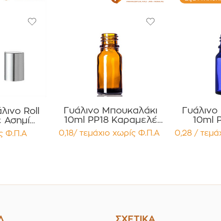
Γυάλινο Μπουκαλάκι
Γυάλινο
λινο Roll
10ml PP18 Καραμελέ
10ml 
 Ασημί
για Αιθέρια Έλαια ,
Κοβαλτίο
υμινίου
0,18/ τεμάχιο
χωρίς Φ.Π.Α
0,28 / τεμά
ς Φ.Π.Α
Βάμματα , Αρώματα
Έλαια 
ία 12
Συσκευασία 12
Αρώματα Συσκευασ
ίων
τεμαχίων
12 
Λ
ΣΧΕΤΙΚΑ