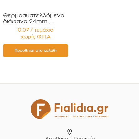
Θερμοσυστελλόμενο
διάφανο 24mm ,
Συμβατό με πώμα
0,07 / τεμάχιο
Αλουμινίου PP24 και
χωρίς Φ.Π.Α
Βακελίτη PP24 για
Σιρόπια , Έλαια,
Βάμματα Αρώματα
Προσθήκη στο καλάθι
Συσκευασία 12
τεμαχίων
Αποθήκη - Γραφεία