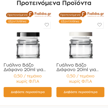
Προτεινόμενα Προϊόντα
Προτεινόμενα
Προτεινόμενα
Εξαντλήθηκε
Εξαντλήθηκε
Γυάλινο Βάζο
Γυάλινο Βάζο
Διάφανο 20ml για
Διάφανο 20ml για
Κρέμες και
Κρέμες και
0,50 / τεμάχιο
0,50 / τεμάχιο
Κηραλοιφές με
Κηραλοιφές με
χωρίς Φ.Π.Α
χωρίς Φ.Π.Α
Μαύρο Γυαλιστερό
Άσπρο Γυαλιστερό
Καπάκι Παρέμβυσμα
Καπάκι Παρέμβυσμα
Συσκευασία 12
Συσκευασία 12
Διαβάστε περισσότερα
Διαβάστε περισσότερα
τεμαχίων
τεμαχίων