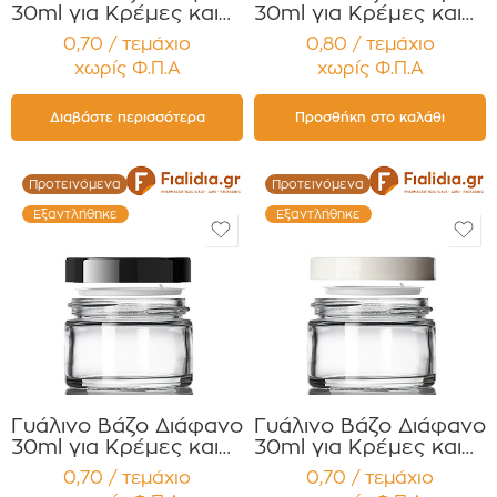
30ml για Κρέμες και
30ml για Κρέμες και
Κηραλοιφές με λευκό
Κηραλοιφές με Μαύρο
0,70 / τεμάχιο
0,80 / τεμάχιο
Γυαλιστερό Καπάκι
Γυαλιστερό Καπάκι
χωρίς Φ.Π.Α
χωρίς Φ.Π.Α
Παρέμβυσμα Press
Παρέμβυσμα
Liner Συσκευασία 12
Συσκευασία 12
τεμαχίων
τεμαχίων
Διαβάστε περισσότερα
Προσθήκη στο καλάθι
Προτεινόμενα
Προτεινόμενα
Εξαντλήθηκε
Εξαντλήθηκε
Γυάλινο Βάζο Διάφανο
Γυάλινο Βάζο Διάφανο
30ml για Κρέμες και
30ml για Κρέμες και
Κηραλοιφές με Μαύρο
Κηραλοιφές με Λευκό
0,70 / τεμάχιο
0,70 / τεμάχιο
Γυαλιστερό Καπάκι
Γυαλιστερό Καπάκι