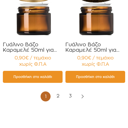
Γυάλινο Βάζο
Γυάλινο Βάζο
Καραμελέ 50ml για
Καραμελέ 50ml για
Κρέμες και
Κρέμες και
0,90€ / τεμάχιο
0,90€ / τεμάχιο
Κηραλοιφές με Χρυσό
Κηραλοιφές με Τύπου
χωρίς Φ.Π.Α
χωρίς Φ.Π.Α
ΜΑΤ Καπάκι
Ξύλινο Καπάκι
Παρέμβυσμα
Παρέμβυσμα
Συσκευασία 12
Συσκευασία 12
Προσθήκη στο καλάθι
Προσθήκη στο καλάθι
τεμαχίων
τεμαχίων
2
3
1