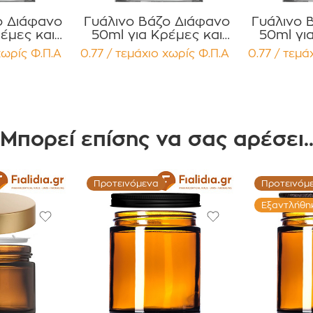
ο Διάφανο
Γυάλινο Βάζο Διάφανο
Γυάλινο 
έμες και
50ml για Κρέμες και
50ml γι
 με Μαύρο
Κηραλοιφές με Μαύρο
Κηραλοιφ
χωρίς Φ.Π.Α
0.77 / τεμάχιο
χωρίς Φ.Π.Α
0.77 / τεμά
 Καπάκι
Γυαλιστερό Καπάκι
Γυαλισ
Παρέμβυσμα
Παρ
χίων
Συσκευασία 12
Συσκ
τεμαχίων
τε
Μπορεί επίσης να σας αρέσει.
Προτεινόμενα
Προτεινόμ
Εξαντλήθη