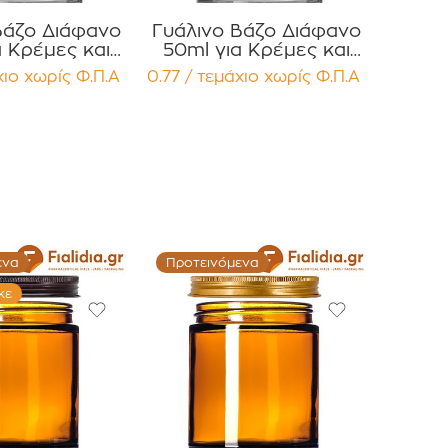
Βάζο Διάφανο
Γυάλινο Βάζο Διάφανο
α Κρέμες και
50ml για Κρέμες και
ές με Λευκό
Κηραλοιφές με Λευκό
χιο
χωρίς Φ.Π.Α
0.77 / τεμάχιο
χωρίς Φ.Π.Α
τερό Καπάκι
Γυαλιστερό Καπάκι
έμβυσμα
Press Liner Συσκευασία
ευασία 12
12 τεμαχίων
μαχίων
.
ενα
Προτεινόμενα
κε