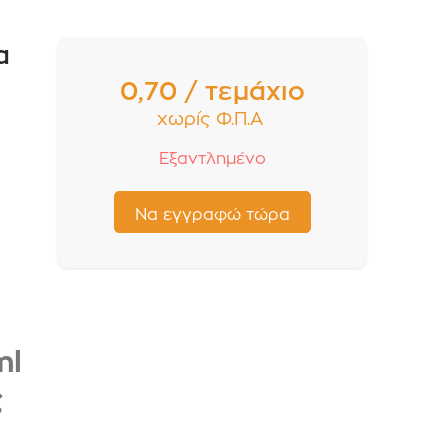
α
0,70 / τεμάχιο
χωρίς Φ.Π.Α
Εξαντλημένο
ml
ς