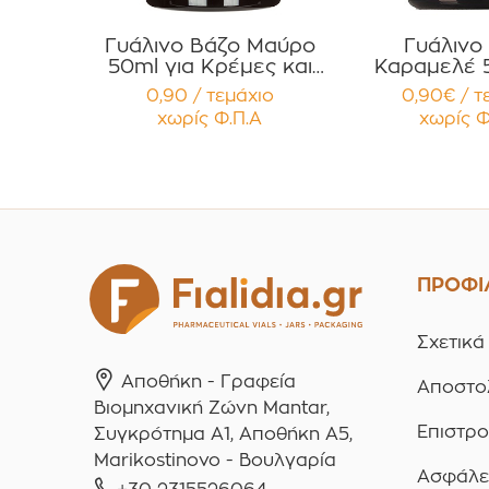
Γυάλινο Βάζο Μαύρο
Γυάλινο
50ml για Κρέμες και
Καραμελέ 5
Κηραλοιφές με Μαύρο
Κρέμες και Κ
0,90 / τεμάχιο
0,90€ / τ
Γυαλιστερό Καπάκι
με Χρυσό Μ
χωρίς Φ.Π.Α
χωρίς Φ
Παρέμβυσμα
Παρέμβ
Συσκευασία 12
Συσκευασ
τεμαχίων
τεμαχ
ΠΡΟΦΙ
Σχετικά
Αποθήκη - Γραφεία
Αποστο
Βιομηχανική Ζώνη Mantar,
Επιστρ
Συγκρότημα A1, Αποθήκη Α5,
Marikostinovo - Βουλγαρία
Ασφάλε