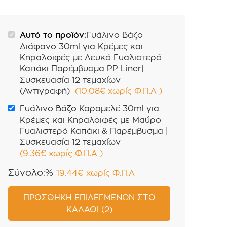
Αυτό το προϊόν:
Γυάλινο Βάζο
Διάφανο 30ml για Κρέμες και
Κηραλοιφές με Λευκό Γυαλιστερό
Καπάκι Παρέμβυσμα PP Liner|
Συσκευασία 12 τεμαχίων
(Αντιγραφή)
(
10.08
€
χωρίς Φ.Π.Α
)
Γυάλινο Βάζο Καραμελέ 30ml για
Κρέμες και Κηραλοιφές με Μαύρο
Γυαλιστερό Καπάκι & Παρέμβυσμα |
Συσκευασία 12 τεμαχίων
(
9.36
€
χωρίς Φ.Π.Α
)
Σύνολο:%
19.44
€
χωρίς Φ.Π.Α
ΠΡΟΣΘΉΚΗ ΕΠΙΛΕΓΜΈΝΩΝ ΣΤΟ
ΚΑΛΆΘΙ (2)