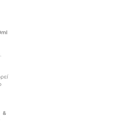
0ml
.
ρεί
ο
ι &
ν