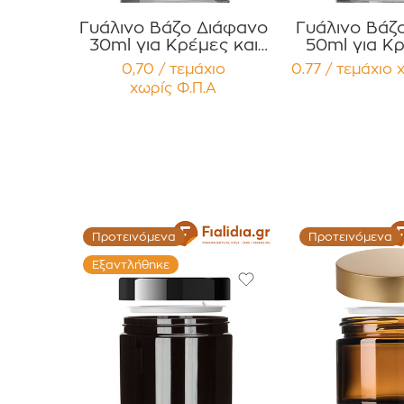
Γυάλινο Βάζο Διάφανο
Γυάλινο Βάζ
30ml για Κρέμες και
50ml για Κρ
Κηραλοιφές με λευκό
Κηραλοιφές
0,70 / τεμάχιο
0.77 / τεμάχιο
Γυαλιστερό Καπάκι
Γυαλιστερό
χωρίς Φ.Π.Α
Παρέμβυσμα Press
Press Liner Συσκευασία
Liner Συσκευασία 12
12 τεμα
τεμαχίων
Προτεινόμενα
Προτεινόμενα
Εξαντλήθηκε