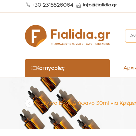
+30 2315526064
Αρχι
Κατηγορίες
Γυάλινο Βάζο Διάφανο 30ml για Κρέμες