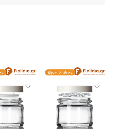
κε
Εξαντλήθηκε