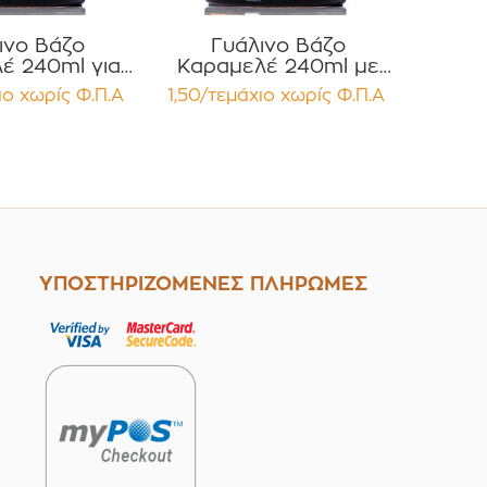
ινο Βάζο
Γυάλινο Βάζο
έ 240ml για
Καραμελέ 240ml με
 Καφέ Καπάκι
Χρυσό Καπάκι
ιο
χωρίς Φ.Π.Α
1,50/τεμάχιο
χωρίς Φ.Π.Α
ινίου για
Αλουμινίου για κεριά,
μα, Κεριά
Τρόφιμα Κηραλοιφές
αλοιφές
Συσκευασία 12
ευασία 12
τεμαχίων
μαχίων
ΥΠΟΣΤΗΡΙΖΟΜΕΝΕΣ ΠΛΗΡΩΜΕΣ