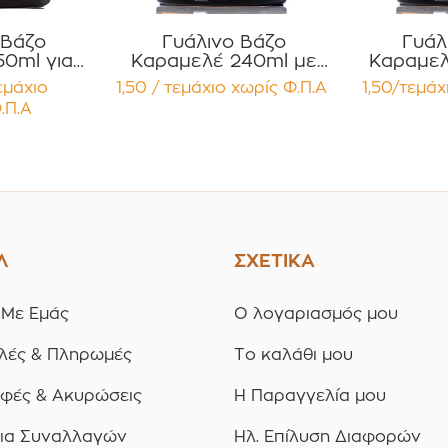
 Βάζο
Γυάλινο Βάζο
Γυάλ
0ml για
Καραμελέ 240ml με
Καραμελ
ηραλοιφές
Μαύρο Ματ Καπάκι
Κεριά με
εμάχιο
1,50 / τεμάχιο
χωρίς Φ.Π.Α
1,50/τεμάχ
ΑΤ Καπάκι
Αλουμινίου για κεριά,
Αλουμ
.Π.Α
υσμα
Τρόφιμα Κηραλοιφές
Τρόφι
ία 12
Συσκευασία 12
Κηρ
ίων
τεμαχίων
Συσκ
τε
Λ
ΣΧΕΤΙΚΑ
 Με Εμάς
Ο λογαριασμός μου
λές & Πληρωμές
Το καλάθι μου
οφές & Ακυρώσεις
Η Παραγγελία μου
ια Συναλλαγών
Ηλ. Επίλυση Διαφορών