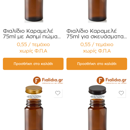
Φιαλίδιο Καραμελέ
Φιαλίδιο Καραμελέ
75ml με Ασημί πώμα
75ml για σκευάσματα
Αλουμ. για Χάπια ,
σε σκόνη Συμπλ.
0,55 / τεμάχιο
0,55 / τεμάχιο
Βιταμίνες
Διατροφής με Διπλό
χωρίς Φ.Π.Α
χωρίς Φ.Π.Α
Συμπληρώματα
Φλιπ Τοπ Συσκευασία
Διατροφής
12 τεμαχίων
Συσκευασία 12
Προσθήκη στο καλάθι
Προσθήκη στο καλάθι
τεμαχίων