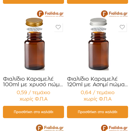
τεμαχίων
τεμαχίων
Φιαλίδιο Καραμελέ
Φιαλίδιο Καραμελέ
100ml με χρυσό πώμα
120ml με Ασημί πώμα
Αλουμ. για Χάπια
για Χάπια , Βιταμίνες
0,59 / τεμάχιο
0,64 / τεμάχιο
,Βιταμίνες
Συμπληρώματα
χωρίς Φ.Π.Α
χωρίς Φ.Π.Α
Συμπληρώματα
Διατροφής
Διατροφής
Συσκευασία 12
Συσκευασία 12
τεμαχίων
Προσθήκη στο καλάθι
Προσθήκη στο καλάθι
τεμαχίων