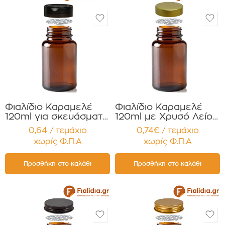
Φιαλίδιο Καραμελέ
Φιαλίδιο Καραμελέ
120ml για σκευάσματα
120ml με Χρυσό Λείο
σε σκόνη Συμπλ.
πώμα για Χάπια ,
0,64 / τεμάχιο
0,74€ / τεμάχιο
Διατροφής με Διπλό
Βιταμίνες
χωρίς Φ.Π.Α
χωρίς Φ.Π.Α
Φλιπ Τοπ Συσκευασία
Συμπληρώματα
12 τεμαχίων
Διατροφής
Συσκευασία 12
Προσθήκη στο καλάθι
Προσθήκη στο καλάθι
τεμαχίων