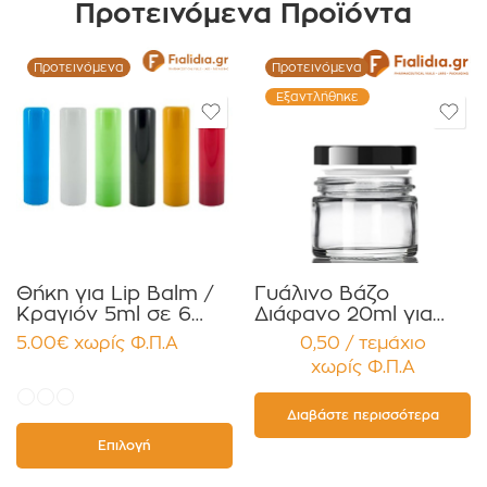
Προτεινόμενα Προϊόντα
Προτεινόμενα
Προτεινόμενα
Εξαντλήθηκε
Θήκη για Lip Balm /
Γυάλινο Βάζο
Κραγιόν 5ml σε 6
Διάφανο 20ml για
χρώματα Πακέτο
Κρέμες και
5.00
€
χωρίς Φ.Π.Α
0,50 / τεμάχιο
10τεμ.
Κηραλοιφές με
χωρίς Φ.Π.Α
Μαύρο Γυαλιστερό
Καπάκι Παρέμβυσμα
Συσκευασία 12
Διαβάστε περισσότερα
τεμαχίων
Επιλογή