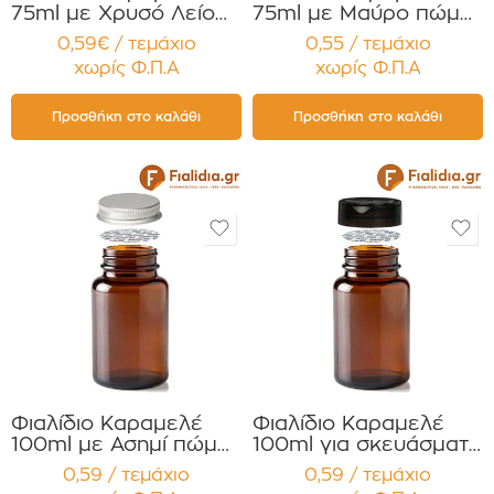
75ml με Χρυσό Λείο
75ml με Μαύρο πώμα
πώμα για Χάπια ,
Αλουμ. για Χάπια ,
0,59€ / τεμάχιο
0,55 / τεμάχιο
Βιταμίνες
Βιταμίνες
χωρίς Φ.Π.Α
χωρίς Φ.Π.Α
Συμπληρώματα
Συμπληρώματα
Διατροφής
Διατροφής
Συσκευασία 12
Συσκευασία 12
Προσθήκη στο καλάθι
Προσθήκη στο καλάθι
τεμαχίων
τεμαχίων
Φιαλίδιο Καραμελέ
Φιαλίδιο Καραμελέ
100ml με Ασημί πώμα
100ml για σκευάσματα
Αλουμ. για Χάπια
σε σκόνη ,Συμπλ.
0,59 / τεμάχιο
0,59 / τεμάχιο
,Βιταμίνες
Διατροφής με Διπλό