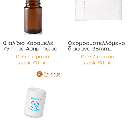
Φιαλίδιο Καραμελέ
Θερμοσυστελλόμενο
75ml με Ασημί πώμα
διάφανο 38mm
Αλουμ. για Χάπια ,
συμβατό με φιαλίδια
0,55 / τεμάχιο
0,07 / τεμάχιο
Βιταμίνες
Χαπιών 75ml ,100ml
χωρίς Φ.Π.Α
χωρίς Φ.Π.Α
Συμπληρώματα
120ml για Χάπια ,
Διατροφής
Βιταμίνες
Συσκευασία 12
Συμπληρώματα
τεμαχίων
Διατροφής
Συσκευασία 12
τεμαχίων