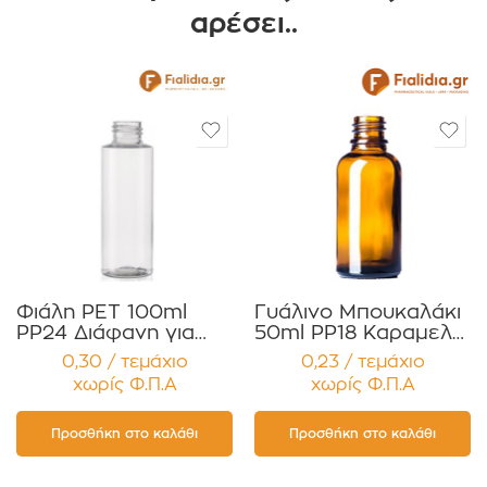
αρέσει..
Φιάλη PET 100ml
Γυάλινο Μπουκαλάκι
PP24 Διάφανη για
50ml PP18 Καραμελέ
Κρέμες, Έλαια,
για Αιθέρια Έλαια ,
0,30 / τεμάχιο
0,23 / τεμάχιο
Σαμπουάν ,
Βάμματα , Αρώματα
χωρίς Φ.Π.Α
χωρίς Φ.Π.Α
Αφρόλουτρα ,
Συσκευασία 12
Αντηλιακά
τεμαχίων
Συσκευασία 12
Προσθήκη στο καλάθι
Προσθήκη στο καλάθι
τεμαχίων