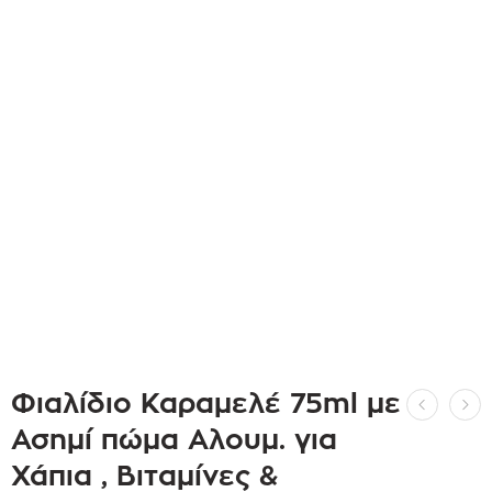
Φιαλίδιο Καραμελέ 75ml με
Ασημί πώμα Αλουμ. για
Χάπια , Βιταμίνες &