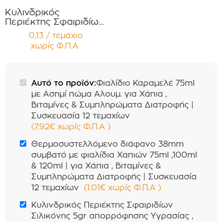
Κυλινδρικός
Περιέκτης Σφαιριδίων
Σιλικόνης 5gr
0,13 / τεμάχιο
απορρόφησης
χωρίς Φ.Π.Α
Υγρασίας , για χρήση
μέσα σε
Φαρμακευτικά
Φιαλίδια Συσκευασία
Αυτό το προϊόν:
Φιαλίδιο Καραμελέ 75ml
12 τεμαχίων
με Ασημί πώμα Αλουμ. για Χάπια ,
Βιταμίνες & Συμπληρώματα Διατροφής |
Συσκευασία 12 τεμαχίων
(
7.92
€
χωρίς Φ.Π.Α
)
Θερμοσυστελλόμενο διάφανο 38mm
συμβατό με φιαλίδια Χαπιών 75ml ,100ml
& 120ml | για Χάπια , Βιταμίνες &
Συμπληρώματα Διατροφής | Συσκευασία
12 τεμαχίων
(
1.01
€
χωρίς Φ.Π.Α
)
Κυλινδρικός Περιέκτης Σφαιριδίων
Σιλικόνης 5gr απορρόφησης Υγρασίας ,