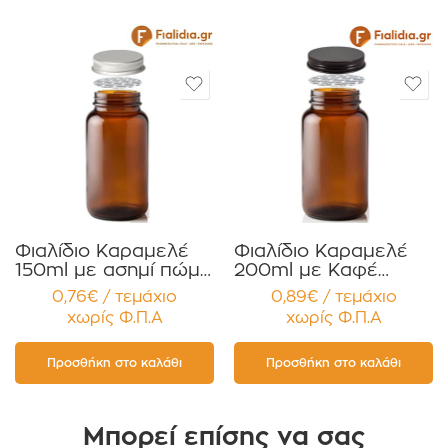
Φιαλίδιο Καραμελέ
Φιαλίδιο Καραμελέ
150ml με ασημί πώμα
200ml με Καφέ
για Χάπια , Βιταμίνες
πώμα για Χάπια ,
0,76€ / τεμάχιο
0,89€ / τεμάχιο
Συμπληρώματα
Βιταμίνες
χωρίς Φ.Π.Α
χωρίς Φ.Π.Α
Διατροφής
Συμπληρώματα
Συσκευασία 12
Διατροφής
τεμαχίων
Συσκευασία 12
Προσθήκη στο καλάθι
Προσθήκη στο καλάθι
τεμαχίων
Μπορεί επίσης να σας