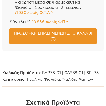
για χρήση μέσα σε Φαρμακευτικά
Φιαλίδια | Συσκευασία 12 τεμαχίων
(
1.93
€
χωρίς Φ.Π.Α
)
Σύνολο:%
10.86
€
χωρίς Φ.Π.Α
ΠΡΟΣΘΉΚΗ ΕΠΙΛΕΓΜΈΝΩΝ ΣΤΟ ΚΑΛΆΘΙ
(3)
Κωδικός Προϊόντος:
BAP38-01 | CAS38-01 | SPL38
Κατηγορίες:
Γυάλινα Φιαλίδια
,
Φιαλίδια Χαπιών
Σχετικά Προϊόντα