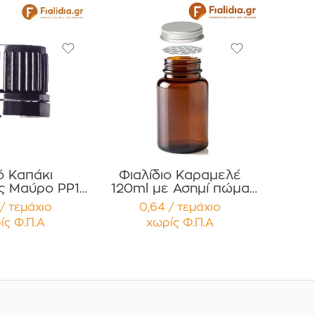
ό Καπάκι
Φιαλίδιο Καραμελέ
ς Μαύρο PP18
120ml με Ασημί πώμα
υ One-Part
για Χάπια , Βιταμίνες
/ τεμάχιο
0,64 / τεμάχιο
ευασία 12
Συμπληρώματα
ίς Φ.Π.Α
χωρίς Φ.Π.Α
μαχίων
Διατροφής Συσκευασία
12 τεμαχίων