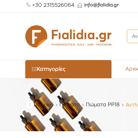
+30 2315526064
Αρχι
Κατηγορίες
Αρχική
Πώματα
Πώματα PP18
Αντλ