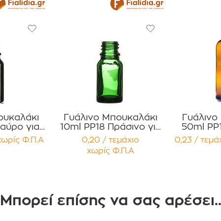
ουκαλάκι
Γυάλινο Μπουκαλάκι
Γυάλινο
αύρο για
10ml PP18 Πράσινο για
50ml PP
λαια ,
Αιθέρια Έλαια, Βάμματα
για Αιθ
χωρίς Φ.Π.Α
0,20 / τεμάχιο
0,23 / τεμά
 Αρώματα
Συσκευασία 12
Βάμματα
χωρίς Φ.Π.Α
ία 12
τεμαχίων
Συσκ
ίων
τε
Μπορεί επίσης να σας αρέσει.