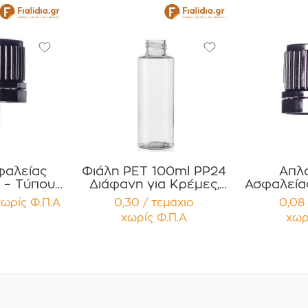
φαλείας
Φιάλη PET 100ml PP24
Απλ
 – Τύπου
Διάφανη για Κρέμες,
Ασφαλεία
Εσωτερικό
Έλαια, Σαμπουάν ,
– Τύπο
χωρίς Φ.Π.Α
0,30 / τεμάχιο
0,08 
μετρο
Αφρόλουτρα ,
Συσκ
χωρίς Φ.Π.Α
χωρ
υσκευασία
Αντηλιακά Συσκευασία
τε
χίων
12 τεμαχίων