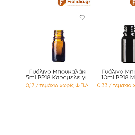
Γυάλινο Μπουκαλάκι
Γυάλινο Μπ
5ml PP18 Καραμελέ για
10ml PP18 Μ
Αιθέρια Έλαια ,
Αιθέρια Έ
0,17 / τεμάχιο
χωρίς Φ.Π.Α
0,33 / τεμάχιο
Βάμματα , Αρώματα
Βάμματα ,
Συσκευασία 12
Συσκευασ
τεμαχίων
τεμαχ