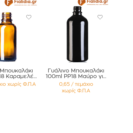
 Μπουκαλάκι
Γυάλινο Μπουκαλάκι
18 Καραμελέ
100ml PP18 Μαύρο για
έρια Έλαια ,
Αιθέρια Έλαια ,
χιο
χωρίς Φ.Π.Α
0,65 / τεμάχιο
 , Αρώματα
Βάμματα , Αρώματα
χωρίς Φ.Π.Α
ευασία 12
Συσκευασία 12
μαχίων
τεμαχίων
.