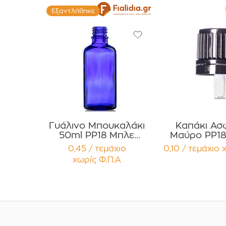
Εξαντλήθηκε
Γυάλινο Μπουκαλάκι
Καπάκι Ασ
50ml PP18 Μπλε
Μαύρο PP18
Κοβαλτίου για Αιθέρια
One-Part με 
0,45 / τεμάχιο
0,10 / τεμάχιο
Έλαια, Βάμματα
Σταγονό
χωρίς Φ.Π.Α
Συσκευασία 12
(Dropper) Σ
τεμαχίων
12 τεμα