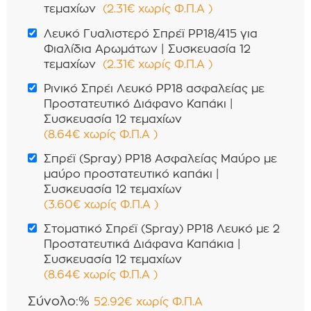
τεμαχίων
(
2.31
€
χωρίς Φ.Π.Α
)
Λευκό Γυαλιστερό Σπρέϊ PP18/415 για
Φιαλίδια Αρωμάτων | Συσκευασία 12
τεμαχίων
(
2.31
€
χωρίς Φ.Π.Α
)
Ρινικό Σπρέι Λευκό PP18 ασφαλείας με
Προστατευτικό Διάφανο Καπάκι |
Συσκευασία 12 τεμαχίων
(
8.64
€
χωρίς Φ.Π.Α
)
Σπρέϊ (Spray) PP18 Ασφαλείας Μαύρο με
μαύρο προστατευτικό καπάκι |
Συσκευασία 12 τεμαχίων
(
3.60
€
χωρίς Φ.Π.Α
)
Στοματικό Σπρέϊ (Spray) PP18 Λευκό με 2
Προστατευτικά Διάφανα Καπάκια |
Συσκευασία 12 τεμαχίων
(
8.64
€
χωρίς Φ.Π.Α
)
Σύνολο:%
52.92
€
χωρίς Φ.Π.Α