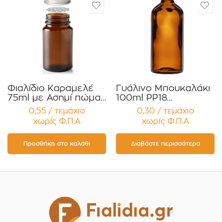
Φιαλίδιο Καραμελέ
Γυάλινο Μπουκαλάκι
75ml με Ασημί πώμα
100ml PP18
Αλουμ. για Χάπια ,
Καραμελέ για
0,55 / τεμάχιο
0,30 / τεμάχιο
Βιταμίνες
Αιθέρια Έλαια ,
χωρίς Φ.Π.Α
χωρίς Φ.Π.Α
Συμπληρώματα
Βάμματα , Αρώματα
Διατροφής
Συσκευασία 12
Συσκευασία 12
τεμαχίων
Προσθήκη στο καλάθι
Διαβάστε περισσότερα
τεμαχίων