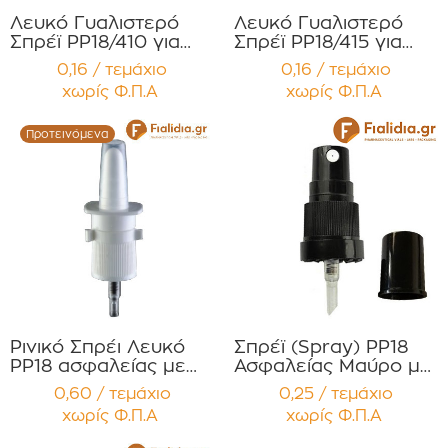
Λευκό Γυαλιστερό
Λευκό Γυαλιστερό
Σπρέϊ PP18/410 για
Σπρέϊ PP18/415 για
Φιαλίδια Αρωμάτων
Φιαλίδια Αρωμάτων
0,16 / τεμάχιο
0,16 / τεμάχιο
Συσκευασία 12
Συσκευασία 12
χωρίς Φ.Π.Α
χωρίς Φ.Π.Α
τεμαχίων
τεμαχίων
Προτεινόμενα
Ρινικό Σπρέι Λευκό
Σπρέϊ (Spray) PP18
PP18 ασφαλείας με
Ασφαλείας Μαύρο με
Προστατευτικό
μαύρο προστατευτικό
0,60 / τεμάχιο
0,25 / τεμάχιο
Διάφανο Καπάκι
καπάκι Συσκευασία 12
χωρίς Φ.Π.Α
χωρίς Φ.Π.Α
Συσκευασία 12
τεμαχίων
τεμαχίων