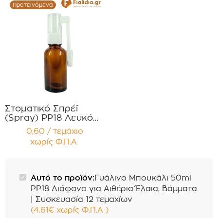
Προτεινόμενα
Στοματικό Σπρέϊ
(Spray) PP18 Λευκό
με 2 Προστατευτικά
0,60 / τεμάχιο
Διάφανα Καπάκια
χωρίς Φ.Π.Α
Συσκευασία 12
τεμαχίων
Αυτό το προϊόν:
Γυάλινο Μπουκάλι 50ml
PP18 Διάφανο για Αιθέρια Έλαια, Βάμματα
| Συσκευασία 12 τεμαχίων
(
4.61
€
χωρίς Φ.Π.Α
)