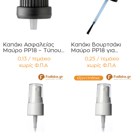
Καπάκι Ασφαλείας
Καπάκι Βουρτσάκι
Μαύρο PP18 – Τύπου
Μαύρο PP18 για
Two-Part με
φιαλίδιο 10ml Καπάκι
0,13 / τεμάχιο
0,25 / τεμάχιο
Εσωτερικό
Βακελίτη Συσκευασία
χωρίς Φ.Π.Α
χωρίς Φ.Π.Α
Σταγονόμετρο
12 τεμαχίων
(Dropper) Συσκευασία
12 τεμαχίων
Εξαντλήθηκε