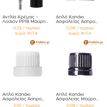
Αντλία Κρέμας –
Απλό Καπάκι
Λοσιόν PP18 Μαύρη
Ασφαλείας Άσπρο
με μαύρο
PP18 – Τύπου One-
0,32 / τεμάχιο
0,08 / τεμάχιο
προστατευτικό σε
Part Συσκευασία 12
χωρίς Φ.Π.Α
χωρίς Φ.Π.Α
όλο το σώμα
τεμαχίων
Συσκευασία 12
τεμαχίων
Απλό Καπάκι
Απλό Καπάκι
Ασφαλείας Άσπρο
Ασφαλείας Μαύρο
PP18 – Τύπου Two-
PP18 – Τύπου One-
0,10 / τεμάχιο
0,08 / τεμάχιο