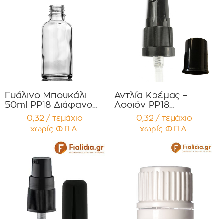
Γυάλινο Μπουκάλι
Αντλία Κρέμας –
50ml PP18 Διάφανο
Λοσιόν PP18
για Αιθέρια Έλαια,
Ασφαλείας Μαύρη με
0,32 / τεμάχιο
0,32 / τεμάχιο
Βάμματα Συσκευασία
μαύρο προστατευτικό
χωρίς Φ.Π.Α
χωρίς Φ.Π.Α
12 τεμαχίων
Συσκευασία 12
τεμαχίων