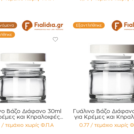
 Συσκευασία 12
PP Liner Συσκευασία 12
τεμαχίων
τεμαχίων
ινόμενα
Εξαντλήθηκε
λήθηκε
νο Βάζο Διάφανο 30ml
Γυάλινο Βάζο Διάφαν
ρέμες και Κηραλοιφές
για Κρέμες και Κηρα
υκό Γυαλιστερό Καπάκι
με Λευκό Γυαλιστερό 
 / τεμάχιο
χωρίς Φ.Π.Α
0.77 / τεμάχιο
χωρίς Φ
ρέμβυσμα PP Liner
Παρέμβυσμα Συσκευασία 12
κευασία 12 τεμαχίων
τεμαχίων