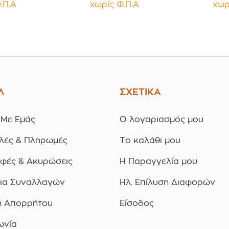
.Π.Α
χωρίς Φ.Π.Α
χωρ
υσμα
Liner Συσκευασία 12
Παρέμβ
ία 12
τεμαχίων
Liner Συσκευασία 12
ίων
τε
Λ
ΣΧΕΤΙΚΑ
 Με Εμάς
Ο λογαριασμός μου
λές & Πληρωμές
Το καλάθι μου
οφές & Ακυρώσεις
Η Παραγγελία μου
ια Συναλλαγών
Ηλ. Επίλυση Διαφορών
ή Απορρήτου
Είσοδος
ωνία