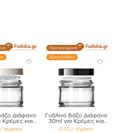
ενα
Προτεινόμενα
κε
Εξαντλήθηκε
Βάζο Διάφανο
Γυάλινο Βάζο Διάφανο
α Κρέμες και
30ml για Κρέμες και
φές με λευκό
Κηραλοιφές με Μαύρο
/ τεμάχιο
0,70 / τεμάχιο
τερό Καπάκι
Γυαλιστερό Καπάκι