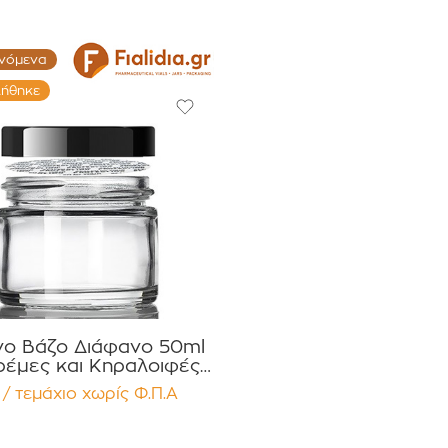
(Αντιγραφή)
ινόμενα
λήθηκε
νο Βάζο Διάφανο 50ml
ρέμες και Κηραλοιφές
ύρο Γυαλιστερό Καπάκι
 / τεμάχιο
χωρίς Φ.Π.Α
r Συσκευασία 12
τεμαχίων