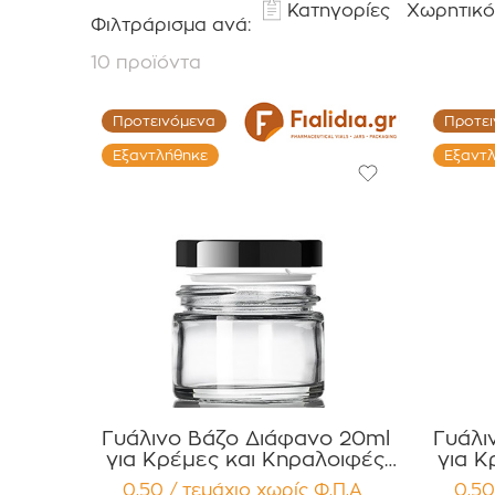
Κατηγορίες
Χωρητικό
Φιλτράρισμα ανά:
10 προϊόντα
Προτεινόμενα
Προτε
Εξαντλήθηκε
Εξαντ
Γυάλινο Βάζο Διάφανο 20ml
Γυάλι
για Κρέμες και Κηραλοιφές
για Κ
με Μαύρο Γυαλιστερό Καπάκι
με Άσ
0,50 / τεμάχιο
χωρίς Φ.Π.Α
0,50