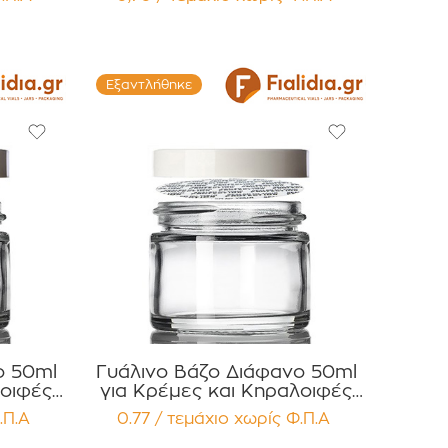
Παρέμβυσμα Press Liner
Συσκευασία 12 τεμαχίων
Εξαντλήθηκε
ο 50ml
Γυάλινο Βάζο Διάφανο 50ml
λοιφές
για Κρέμες και Κηραλοιφές
Καπάκι
με Λευκό Γυαλιστερό Καπάκι
.Π.Α
0.77 / τεμάχιο
χωρίς Φ.Π.Α
Press Liner Συσκευασία 12
τεμαχίων