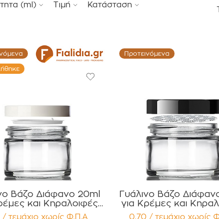
τητα (ml)
Τιμή
Κατάσταση
ινόμενα
Προτεινόμενα
λήθηκε
νο Βάζο Διάφανο 20ml
Γυάλινο Βάζο Διάφαν
ρέμες και Κηραλοιφές
για Κρέμες και Κηρα
προ Γυαλιστερό Καπάκι
με Μαύρο Γυαλιστερό 
 / τεμάχιο
χωρίς Φ.Π.Α
0,70 / τεμάχιο
χωρίς Φ