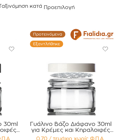
Ταξινόμηση κατά
Προεπιλογή
Προτεινόμενα
Εξαντλήθηκε
ο 30ml
Γυάλινο Βάζο Διάφανο 30ml
λοιφές
για Κρέμες και Κηραλοιφές
Καπάκι
με λευκό Γυαλιστερό Καπάκι
.Π.Α
0,70 / τεμάχιο
χωρίς Φ.Π.Α