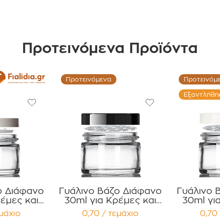
Προτεινόμενα Προϊόντα
Προτεινόμενα
Προτεινόμ
Εξαντλήθη
ο Διάφανο
Γυάλινο Βάζο Διάφανο
Γυάλινο 
έμες και
30ml για Κρέμες και
30ml γι
 με Άσπρο
Κηραλοιφές με Μαύρο
Κηραλοι
εμάχιο
0,70 / τεμάχιο
0,70 
 Καπάκι
Γυαλιστερό Καπάκι PP
Γυαλισ