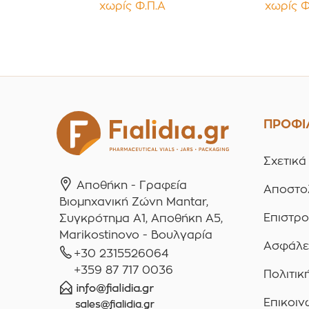
χωρίς Φ.Π.Α
χωρίς Φ
Παρέμβυσμα
Παρέμβ
Συσκευασία 12
Συσκευασ
τεμαχίων
τεμαχ
ΠΡΟΦΙ
Σχετικά
Αποθήκη - Γραφεία
Αποστο
Βιομηχανική Ζώνη Mantar,
Επιστρ
Συγκρότημα A1, Αποθήκη Α5,
Marikostinovo - Βουλγαρία
Ασφάλε
+30 2315526064
+359 87 717 0036
Πολιτικ
Επικοιν