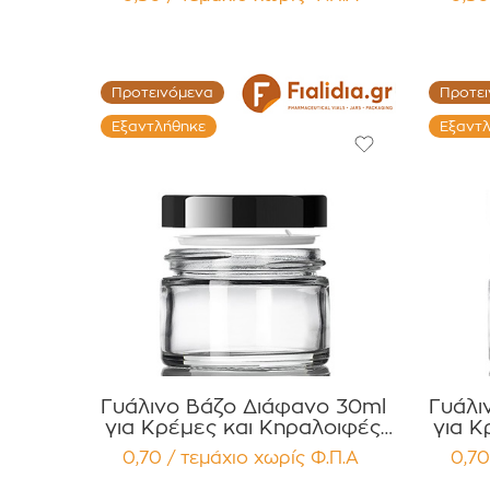
Παρέμβυσμα Συσκευασία 12
Παρέμβυσμα
τεμαχίων
Προτεινόμενα
Προτε
Εξαντλήθηκε
Εξαντ
Γυάλινο Βάζο Διάφανο 30ml
Γυάλι
για Κρέμες και Κηραλοιφές
για Κ
με Μαύρο Γυαλιστερό Καπάκι
με Λε
0,70 / τεμάχιο
χωρίς Φ.Π.Α
0,70
Παρέμβυσμα PP Linner
Πα
Συσκευασία 12 τεμαχίων
Συσ