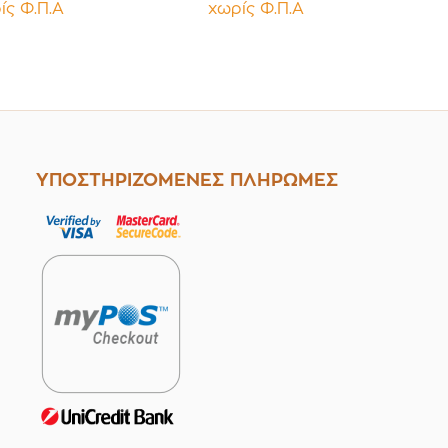
ίς Φ.Π.Α
χωρίς Φ.Π.Α
υσμα Press
Παρέμβυσμα PP Linner
Συσκευασία 12
μαχίων
τεμαχίων
ΥΠΟΣΤΗΡΙΖΟΜΕΝΕΣ ΠΛΗΡΩΜΕΣ