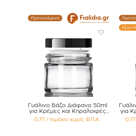
Προτεινόμενα
Προτε
Εξαντ
Γυάλινο Βάζο Διάφανο 50ml
Γυάλι
για Κρέμες και Κηραλοιφές
για Κ
με Μαύρο Γυαλιστερό Καπάκι
με Μα
0.77 / τεμάχιο
χωρίς Φ.Π.Α
0.77
Παρέμβυσμα Συσκευασία 12
Press Line
τεμαχίων