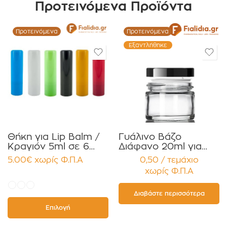
Προτεινόμενα Προϊόντα
Προτεινόμενα
Προτεινόμενα
Εξαντλήθηκε
Θήκη για Lip Balm /
Γυάλινο Βάζο
Κραγιόν 5ml σε 6
Διάφανο 20ml για
χρώματα Πακέτο
Κρέμες και
5.00
€
χωρίς Φ.Π.Α
0,50 / τεμάχιο
10τεμ.
Κηραλοιφές με
χωρίς Φ.Π.Α
Μαύρο Γυαλιστερό
Καπάκι Παρέμβυσμα
Συσκευασία 12
Διαβάστε περισσότερα
τεμαχίων
Επιλογή