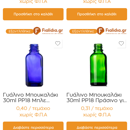
χωρίς Φ.Π.Α
χωρίς Φ.Π.Α
, Αιθέρια
Συσκευασία 12
Έλαια,φαρμακευτικά
τεμαχίων
προϊόντα Συσκευασία
Προσθήκη στο καλάθι
Προσθήκη στο καλάθι
12 τεμαχίων
Εξαντλήθηκε
Εξαντλήθηκε
Γυάλινο Μπουκαλάκι
Γυάλινο Μπουκαλάκι
30ml PP18 Μπλε
30ml PP18 Πράσινο για
Κοβαλτίου για Αιθέρια
Αιθέρια Έλαια,
0,40 / τεμάχιο
0,31 / τεμάχιο
Έλαια ,Βάμματα,
Βάμματα Συσκευασία
χωρίς Φ.Π.Α
χωρίς Φ.Π.Α
Αρώματα Συσκευασία
12 τεμαχίων
12 τεμαχίων
Διαβάστε περισσότερα
Διαβάστε περισσότερα