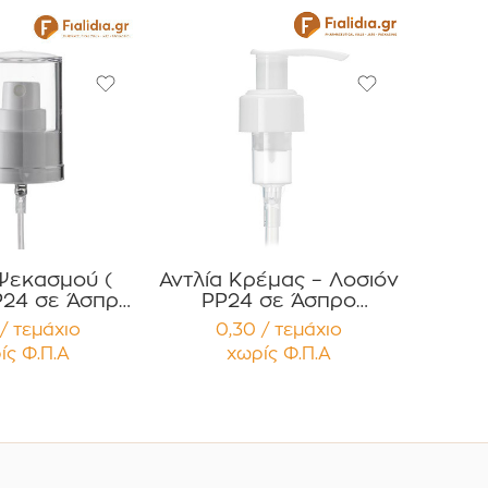
 Ψεκασμού (
Αντλία Κρέμας – Λοσιόν
P24 σε Άσπρο
PP24 σε Άσπρο
με διάφανο
Γυαλιστερό Χρώμα
/ τεμάχιο
0,30 / τεμάχιο
Συσκευασία 12
ίς Φ.Π.Α
χωρίς Φ.Π.Α
μαχίων
τεμαχίων