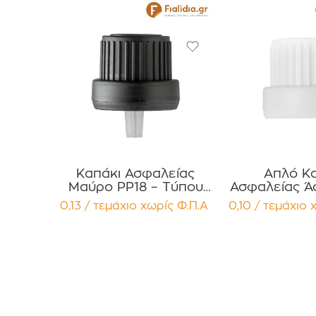
Καπάκι Ασφαλείας
Απλό Κα
Μαύρο PP18 – Τύπου
Ασφαλείας Ά
Two-Part με Εσωτερικό
– Τύπου Two
0,13 / τεμάχιο
χωρίς Φ.Π.Α
0,10 / τεμάχιο
Σταγονόμετρο
στεγανή ε
(Dropper) Συσκευασία
Συσκευασ
12 τεμαχίων
τεμαχ