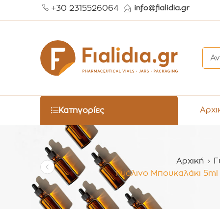
+30 2315526064
Αρχι
Κατηγορίες
Αρχική
Γ
Γυάλινο Μπουκαλάκι 5ml P