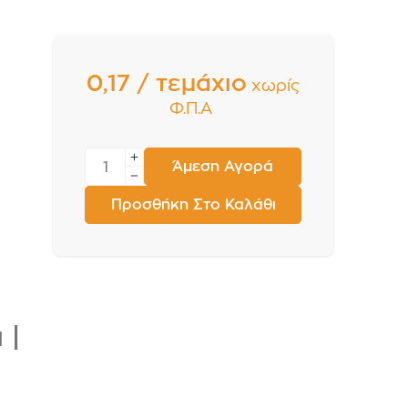
0,17 / τεμάχιο
χωρίς
Φ.Π.Α
Άμεση Αγορά
Προσθήκη Στο Καλάθι
 |