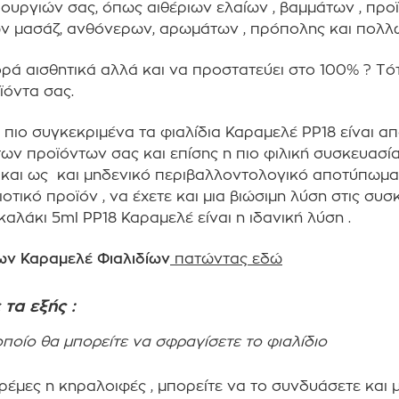
υργιών σας, όπως αιθέριων ελαίων , βαμμάτων , προϊ
ών μασάζ, ανθόνερων, αρωμάτων , πρόπολης
και πολλ
ρά αισθητικά αλλά και να προστατεύει στο 100% ? Tό
ϊόντα σας.
 πιο συγκεκριμένα τα φιαλίδια Καραμελέ PP18 είναι α
των προϊόντων σας και επίσης η πιο φιλική συσκευασί
ο και ως και μηδενικό περιβαλλοντολογικό αποτύπωμα 
οτικό προϊόν , να έχετε και μια βιώσιμη λύση στις συσ
αλάκι 5ml PP18 Καραμελέ είναι η ιδανική λύση .
των Καραμελέ Φιαλιδίων
πατώντας εδώ
τα εξής :
ποίο θα μπορείτε να σφραγίσετε το φιαλίδιο
ρέμες η κηραλοιφές , μπορείτε να το συνδυάσετε και 