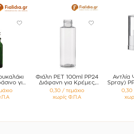
ουκαλάκι
Φιάλη PET 100ml PP24
Αντλία
άσινο για
Διάφανη για Κρέμες,
Spray) P
α, Βάμματα
Έλαια, Σαμπουάν ,
Χρώμα 
εμάχιο
0,30 / τεμάχιο
0,30 
ία 12
Αφρόλουτρα ,
πώμα Συσκευασία 12
.Π.Α
χωρίς Φ.Π.Α
χωρ
ίων
Αντηλιακά Συσκευασία
τε
12 τεμαχίων