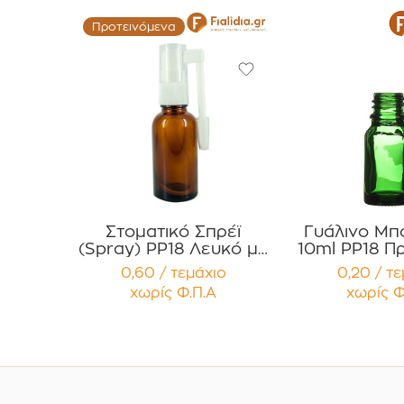
Προτεινόμενα
Στοματικό Σπρέϊ
Γυάλινο Μπ
(Spray) PP18 Λευκό με
10ml PP18 Πρ
2 Προστατευτικά
Αιθέρια Έλαι
0,60 / τεμάχιο
0,20 / τ
Διάφανα Καπάκια
Συσκευασ
χωρίς Φ.Π.Α
χωρίς Φ
Συσκευασία 12
τεμαχ
τεμαχίων