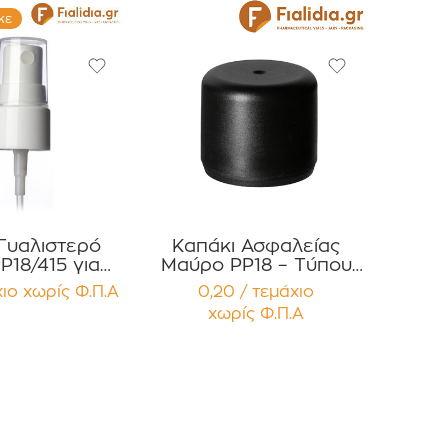
κε
Γυαλιστερό
Καπάκι Ασφαλείας
P18/415 για
Μαύρο PP18 – Τύπου
ια Αρωμάτων
Two-Part / Total Oval
χιο
χωρίς Φ.Π.Α
0,20 / τεμάχιο
ευασία 12
με Εσωτερικό
χωρίς Φ.Π.Α
μαχίων
Σταγονόμετρο
(Dropper) Συσκευασία
12 τεμαχίων
.