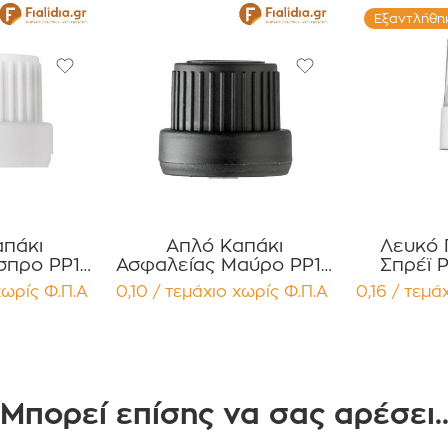
Εξαντλήθη
πάκι
Απλό Καπάκι
Λευκό 
σπρο PP18
Ασφαλείας Μαύρο PP18
Σπρέϊ P
-Part με
– Τύπου Two-Part
Φιαλίδ
χωρίς Φ.Π.Α
0,10 / τεμάχιο
χωρίς Φ.Π.Α
0,16 / τεμά
πένδυση
Συσκευασία 12
Συσκ
ία 12
τεμαχίων
τε
ίων
Μπορεί επίσης να σας αρέσει.