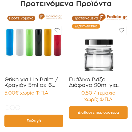
Προτεινόμενα Προϊόντα
Προτεινόμενα
Προτεινόμενα
Εξαντλήθηκε
Θήκη για Lip Balm /
Γυάλινο Βάζο
Κραγιόν 5ml σε 6
Διάφανο 20ml για
χρώματα Πακέτο
Κρέμες και
5.00
€
χωρίς Φ.Π.Α
0,50 / τεμάχιο
10τεμ.
Κηραλοιφές με
χωρίς Φ.Π.Α
Μαύρο Γυαλιστερό
Καπάκι Παρέμβυσμα
Συσκευασία 12
Διαβάστε περισσότερα
τεμαχίων
Επιλογή