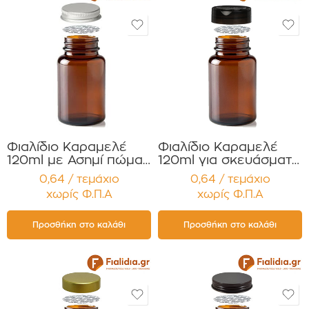
Φιαλίδιο Καραμελέ
Φιαλίδιο Καραμελέ
120ml με Ασημί πώμα
120ml για σκευάσματα
για Χάπια , Βιταμίνες
σε σκόνη Συμπλ.
0,64 / τεμάχιο
0,64 / τεμάχιο
Συμπληρώματα
Διατροφής με Διπλό
χωρίς Φ.Π.Α
χωρίς Φ.Π.Α
Διατροφής
Φλιπ Τοπ Συσκευασία
Συσκευασία 12
12 τεμαχίων
τεμαχίων
Προσθήκη στο καλάθι
Προσθήκη στο καλάθι