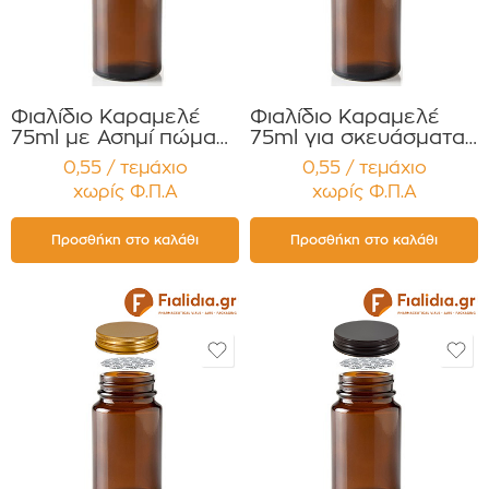
Φιαλίδιο Καραμελέ
Φιαλίδιο Καραμελέ
75ml με Ασημί πώμα
75ml για σκευάσματα
Αλουμ. για Χάπια ,
σε σκόνη Συμπλ.
0,55 / τεμάχιο
0,55 / τεμάχιο
Βιταμίνες
Διατροφής με Διπλό
χωρίς Φ.Π.Α
χωρίς Φ.Π.Α
Συμπληρώματα
Φλιπ Τοπ Συσκευασία
Διατροφής
12 τεμαχίων
Συσκευασία 12
Προσθήκη στο καλάθι
Προσθήκη στο καλάθι
τεμαχίων