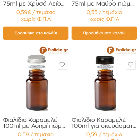
75ml με Χρυσό Λείο
75ml με Μαύρο πώμα
πώμα για Χάπια ,
Αλουμ. για Χάπια ,
0,59€ / τεμάχιο
0,55 / τεμάχιο
Βιταμίνες
Βιταμίνες
χωρίς Φ.Π.Α
χωρίς Φ.Π.Α
Συμπληρώματα
Συμπληρώματα
Διατροφής
Διατροφής
Συσκευασία 12
Συσκευασία 12
Προσθήκη στο καλάθι
Προσθήκη στο καλάθι
τεμαχίων
τεμαχίων
Φιαλίδιο Καραμελέ
Φιαλίδιο Καραμελέ
100ml με Ασημί πώμα
100ml για σκευάσματα
Αλουμ. για Χάπια
σε σκόνη ,Συμπλ.
0,59 / τεμάχιο
0,59 / τεμάχιο
,Βιταμίνες
Διατροφής με Διπλό