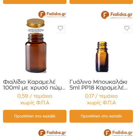
τεμαχίων
τεμαχίων
Φιαλίδιο Καραμελέ
Γυάλινο Μπουκαλάκι
100ml με χρυσό πώμα
5ml PP18 Καραμελέ
Αλουμ. για Χάπια
για Αιθέρια Έλαια ,
0,59 / τεμάχιο
0,17 / τεμάχιο
,Βιταμίνες
Βάμματα , Αρώματα
χωρίς Φ.Π.Α
χωρίς Φ.Π.Α
Συμπληρώματα
Συσκευασία 12
Διατροφής
τεμαχίων
Συσκευασία 12
Προσθήκη στο καλάθι
Προσθήκη στο καλάθι
τεμαχίων