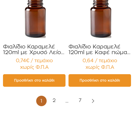
Φιαλίδιο Καραμελέ
Φιαλίδιο Καραμελέ
120ml με Χρυσό Λείο
120ml με Καφέ πώμα
πώμα για Χάπια ,
για Χάπια , Βιταμίνες
0,74€ / τεμάχιο
0,64 / τεμάχιο
Βιταμίνες
Συμπληρώματα
χωρίς Φ.Π.Α
χωρίς Φ.Π.Α
Συμπληρώματα
Διατροφής
Διατροφής
Συσκευασία 12
Συσκευασία 12
τεμαχίων
Προσθήκη στο καλάθι
Προσθήκη στο καλάθι
τεμαχίων
2
7
1
…