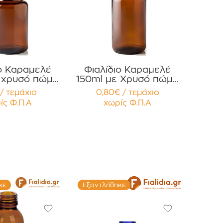
ιο Καραμελέ
Φιαλίδιο Καραμελέ
 χρυσό πώμα
150ml με Χρυσό πώμα
α , Βιταμίνες
για Χάπια , Βιταμίνες
/ τεμάχιο
0,80€ / τεμάχιο
ληρώματα
Συμπληρώματα
ίς Φ.Π.Α
χωρίς Φ.Π.Α
σία
Διατροφής Συσκευασία
τεμαχίων
12 τεμαχίων
.
κε
Εξαντλήθηκε