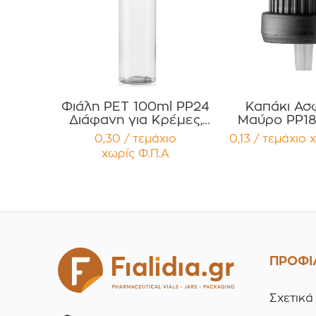
Φιάλη PET 100ml PP24
Καπάκι Ασ
Διάφανη για Κρέμες,
Μαύρο PP18
Έλαια, Σαμπουάν ,
Two-Part με 
0,30 / τεμάχιο
0,13 / τεμάχιο
χ
Αφρόλουτρα ,
Σταγονό
χωρίς Φ.Π.Α
Αντηλιακά Συσκευασία
(Dropper) Σ
12 τεμαχίων
12 τεμα
ΠΡΟΦΙ
Σχετικά