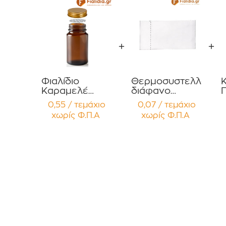
Φιαλίδιο
Θερμοσυστελλόμεν
Κ
Καραμελέ
διάφανο
75ml με χρυσό
38mm
0,55 / τεμάχιο
0,07 / τεμάχιο
πώμα Αλουμ.
συμβατό με
Σ
χωρίς Φ.Π.Α
χωρίς Φ.Π.Α
για Χάπια ,
φιαλίδια
Βιταμίνες
Χαπιών 75ml
Υ
Συμπληρώματα
,100ml 120ml
Διατροφής
για Χάπια ,
Συσκευασία 12
Βιταμίνες
Φ
τεμαχίων
Συμπληρώματα
Διατροφής
Συσκευασία 12
τεμαχίων