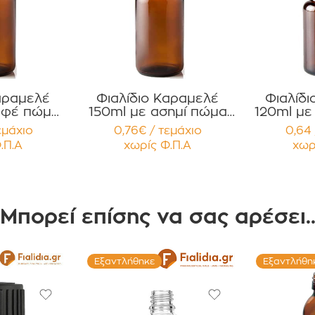
αραμελέ
Φιαλίδιο Καραμελέ
Φιαλίδ
αφέ πώμα
150ml με ασημί πώμα
120ml με
Βιταμίνες
για Χάπια , Βιταμίνες
για Χάπι
εμάχιο
0,76€ / τεμάχιο
0,64 
ώματα
Συμπληρώματα
Συμπ
.Π.Α
χωρίς Φ.Π.Α
χωρ
Διατροφής Συσκευασία
Διατροφής Συσκευα
χίων
12 τεμαχίων
12 
Μπορεί επίσης να σας αρέσει.
Εξαντλήθηκε
Εξαντλήθη