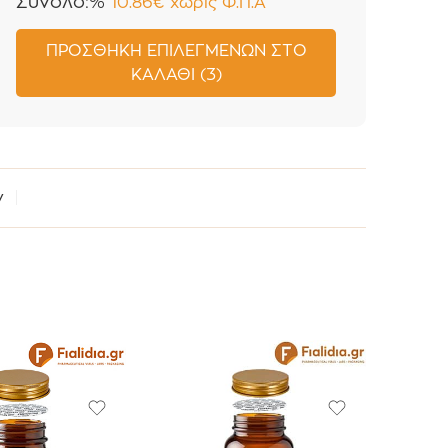
Σύνολο:%
10.86
€
χωρίς Φ.Π.Α
ΠΡΟΣΘΉΚΗ ΕΠΙΛΕΓΜΈΝΩΝ ΣΤΟ
ΚΑΛΆΘΙ (3)
ν