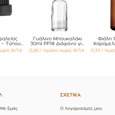
φαλείας
Γυάλινο Μπουκαλάκι
Φιάλη 
 – Τύπου
30ml PP18 Διάφανο για
Καραμελ
Εσωτερικό
Αιθέρια Έλαια, Βάμματα
για Έλα
ωρίς Φ.Π.Α
0,28 / τεμάχιο
χωρίς Φ.Π.Α
0,33 / τεμά
μετρο
Συσκευασία 12
Αρώματα Συσκευασ
υσκευασία
τεμαχίων
12 
χίων
Λ
ΣΧΕΤΙΚΑ
 Με Εμάς
Ο λογαριασμός μου