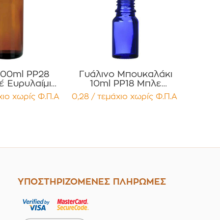
100ml PP28
Γυάλινο Μπουκαλάκι
έ Ευρυλαίμια
10ml PP18 Μπλε
ια, Βάμματα
Κοβαλτίου για Αιθέρια
χιο
χωρίς Φ.Π.Α
0,28 / τεμάχιο
χωρίς Φ.Π.Α
ία
Έλαια , Βάμματα ,
τεμαχίων
Αρώματα Συσκευασία
12 τεμαχίων
ΥΠΟΣΤΗΡΙΖΟΜΕΝΕΣ ΠΛΗΡΩΜΕΣ