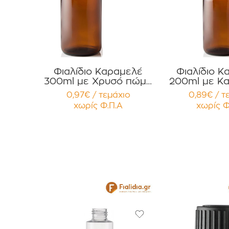
Φιαλίδιο Καραμελέ
Φιαλίδιο Κ
300ml με Χρυσό πώμα
200ml με Κ
για Χάπια , Βιταμίνες
για Χάπια , 
0,97€ / τεμάχιο
0,89€ / τ
Συμπληρώματα
Συμπληρ
χωρίς Φ.Π.Α
χωρίς Φ
Διατροφής Συσκευασία
Διατροφής Συσκευασία
12 τεμαχίων
12 τεμα