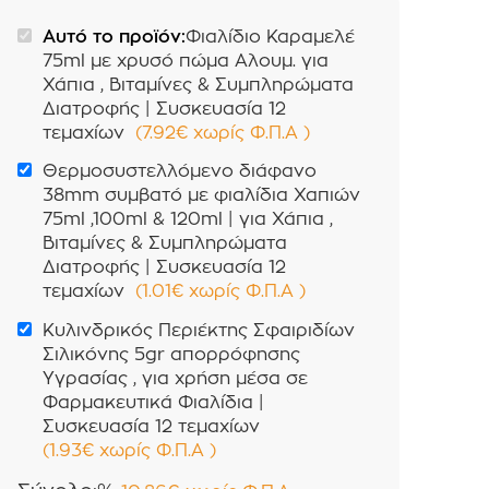
Αυτό το προϊόν:
Φιαλίδιο Καραμελέ
75ml με χρυσό πώμα Αλουμ. για
Χάπια , Βιταμίνες & Συμπληρώματα
Διατροφής | Συσκευασία 12
τεμαχίων
(
7.92
€
χωρίς Φ.Π.Α
)
Θερμοσυστελλόμενο διάφανο
38mm συμβατό με φιαλίδια Χαπιών
75ml ,100ml & 120ml | για Χάπια ,
Βιταμίνες & Συμπληρώματα
Διατροφής | Συσκευασία 12
τεμαχίων
(
1.01
€
χωρίς Φ.Π.Α
)
Κυλινδρικός Περιέκτης Σφαιριδίων
Σιλικόνης 5gr απορρόφησης
Υγρασίας , για χρήση μέσα σε
Φαρμακευτικά Φιαλίδια |
Συσκευασία 12 τεμαχίων
(
1.93
€
χωρίς Φ.Π.Α
)