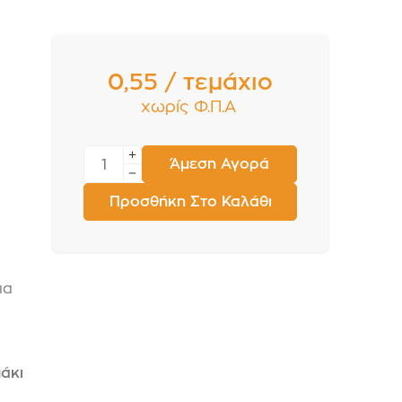
0,55 / τεμάχιο
χωρίς Φ.Π.Α
Άμεση Αγορά
Προσθήκη Στο Καλάθι
ια
πάκι