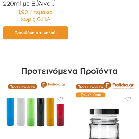
220ml με Ξύλινο
Καπάκι για Κεριά
1,90 / τεμάχιο
Συσκευασία 12
χωρίς Φ.Π.Α
τεμαχίων
Προσθήκη στο καλάθι
Προτεινόμενα Προϊόντα
Προτεινόμενα
Προτεινόμενα
Εξαντλήθηκε