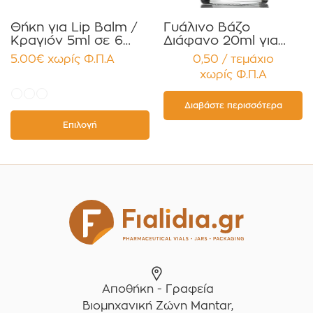
Θήκη για Lip Balm /
Γυάλινο Βάζο
Κραγιόν 5ml σε 6
Διάφανο 20ml για
χρώματα Πακέτο
Κρέμες και
5.00
€
χωρίς Φ.Π.Α
0,50 / τεμάχιο
10τεμ.
Κηραλοιφές με
χωρίς Φ.Π.Α
Μαύρο Γυαλιστερό
Καπάκι Παρέμβυσμα
Συσκευασία 12
Διαβάστε περισσότερα
τεμαχίων
Επιλογή
Αποθήκη - Γραφεία
Βιομηχανική Ζώνη Mantar,