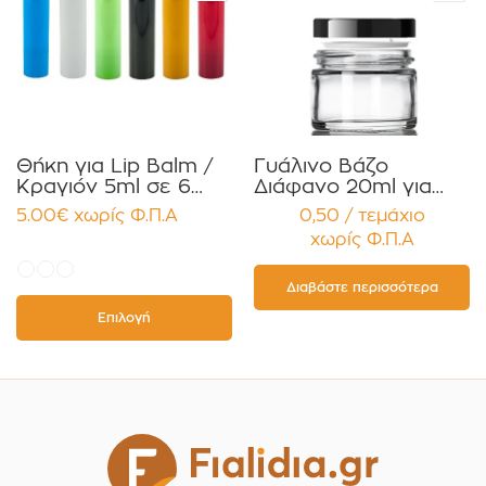
Θήκη για Lip Balm /
Γυάλινο Βάζο
Κραγιόν 5ml σε 6
Διάφανο 20ml για
χρώματα Πακέτο
Κρέμες και
5.00
€
χωρίς Φ.Π.Α
0,50 / τεμάχιο
10τεμ.
Κηραλοιφές με
χωρίς Φ.Π.Α
Μαύρο Γυαλιστερό
Καπάκι Παρέμβυσμα
Συσκευασία 12
Διαβάστε περισσότερα
τεμαχίων
Επιλογή