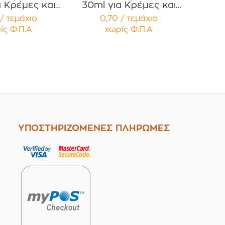
α Κρέμες και
30ml για Κρέμες και
ές με Μαύρο
Κηραλοιφές με Μαύρο
/ τεμάχιο
0,70 / τεμάχιο
τερό Καπάκι
Γυαλιστερό Καπάκι PP
ίς Φ.Π.Α
χωρίς Φ.Π.Α
έμβυσμα
Liner Συσκευασία 12
ευασία 12
τεμαχίων
μαχίων
ΥΠΟΣΤΗΡΙΖΟΜΕΝΕΣ ΠΛΗΡΩΜΕΣ