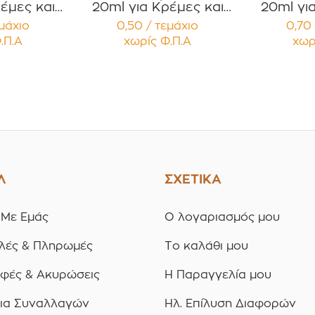
έμες και
20ml για Κρέμες και
20ml γι
 με Μαύρο
Κηραλοιφές με Άσπρο
Κηραλοιφ
εμάχιο
0,50 / τεμάχιο
0,70 
 Καπάκι
Γυαλιστερό Καπάκι
Γυαλισ
.Π.Α
χωρίς Φ.Π.Α
χωρ
υσμα
Παρέμβυσμα
Παρ
ία 12
Συσκευασία 12
Συσκ
ίων
τεμαχίων
τε
Λ
ΣΧΕΤΙΚΑ
 Με Εμάς
Ο λογαριασμός μου
λές & Πληρωμές
Το καλάθι μου
οφές & Ακυρώσεις
Η Παραγγελία μου
ια Συναλλαγών
Ηλ. Επίλυση Διαφορών