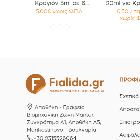
Κραγιόν 5ml σε 6
20ml για Κρ
χρώματα Πακέτο 10τεμ.
Κηραλοιφές
5.00
€
χωρίς Φ.Π.Α
0,50 / τ
Γυαλιστερό
χωρίς Φ
Παρέμβ
Συσκευασ
τεμαχ
ΠΡΟΦΙ
Σχετικά
Αποθήκη - Γραφεία
Αποστο
Βιομηχανική Ζώνη Mantar,
Επιστρ
Συγκρότημα A1, Αποθήκη Α5,
Marikostinovo - Βουλγαρία
Ασφάλε
+30 2315526064