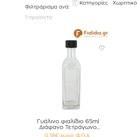
Κατηγορίες
Χωρητικό
Φιλτράρισμα ανά:
1 προϊόντα
Γυάλινο φιαλίδιο 65ml
Διάφανο Τετράγωνο
MARASCA με Καπάκι Στεγανό
0.38
€
χωρίς Φ.Π.Α