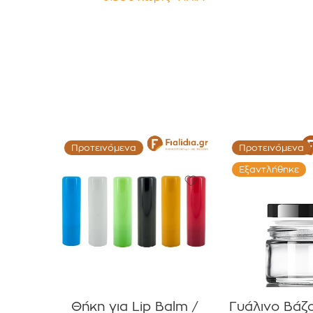
για Έλαια, Βάμματα κοκ
Προτεινόμενα
Προτεινόμενα
Εξαντλήθηκε
Θήκη για Lip Balm /
Γυάλινο Βάζ