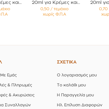
έμες και
20ml για Κρέμες και
20ml γι
 με Μαύρο
Κηραλοιφές με Άσπρο
Κηραλοιφ
εμάχιο
0,50 / τεμάχιο
0,70 
 Καπάκι
Γυαλιστερό Καπάκι
Γυαλισ
.Π.Α
χωρίς Φ.Π.Α
χωρ
υσμα
Παρέμβυσμα
Παρ
ία 12
Συσκευασία 12
Συσκ
ίων
τεμαχίων
τε
Λ
ΣΧΕΤΙΚΑ
 Με Εμάς
Ο λογαριασμός μου
λές & Πληρωμές
Το καλάθι μου
οφές & Ακυρώσεις
Η Παραγγελία μου
ια Συναλλαγών
Ηλ. Επίλυση Διαφορών