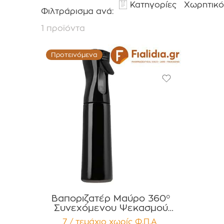
Κατηγορίες
Χωρητικό
Φιλτράρισμα ανά:
1 προϊόντα
Προτεινόμενα
Βαποριζατέρ Μαύρο 360°
Συνεχόμενου Ψεκασμού
300ml για Προϊόντα Μαλλιών
7 / τεμάχιο
χωρίς Φ.Π.Α