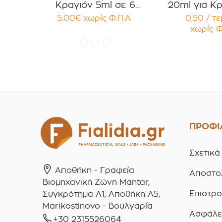
Κραγιόν 5ml σε 6
20ml για Κρ
χρώματα Πακέτο 10τεμ.
Κηραλοιφές
5.00
€
χωρίς Φ.Π.Α
0,50 / τ
Γυαλιστερό
χωρίς Φ
Παρέμβ
Συσκευασ
τεμαχ
ΠΡΟΦΙ
Σχετικά
Αποθήκη - Γραφεία
Αποστο
Βιομηχανική Ζώνη Mantar,
Επιστρ
Συγκρότημα A1, Αποθήκη Α5,
Marikostinovo - Βουλγαρία
Ασφάλε
+30 2315526064