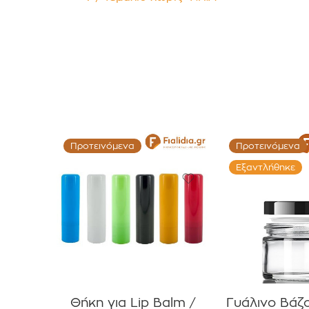
Προσώπου Σώματος
Προτεινόμενα
Προτεινόμενα
Εξαντλήθηκε
Θήκη για Lip Balm /
Γυάλινο Βάζ