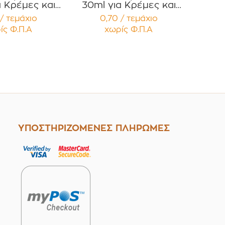
α Κρέμες και
30ml για Κρέμες και
ές με Μαύρο
Κηραλοιφές με Μαύρο
/ τεμάχιο
0,70 / τεμάχιο
τερό Καπάκι
Γυαλιστερό Καπάκι PP
ίς Φ.Π.Α
χωρίς Φ.Π.Α
έμβυσμα
Liner Συσκευασία 12
ευασία 12
τεμαχίων
μαχίων
ΥΠΟΣΤΗΡΙΖΟΜΕΝΕΣ ΠΛΗΡΩΜΕΣ