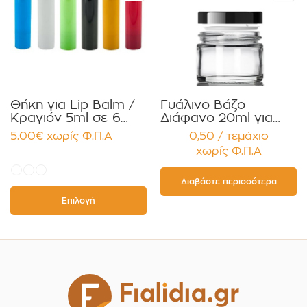
Θήκη για Lip Balm /
Γυάλινο Βάζο
Κραγιόν 5ml σε 6
Διάφανο 20ml για
χρώματα Πακέτο
Κρέμες και
5.00
€
χωρίς Φ.Π.Α
0,50 / τεμάχιο
10τεμ.
Κηραλοιφές με
χωρίς Φ.Π.Α
Μαύρο Γυαλιστερό
Καπάκι Παρέμβυσμα
Συσκευασία 12
Διαβάστε περισσότερα
τεμαχίων
Επιλογή