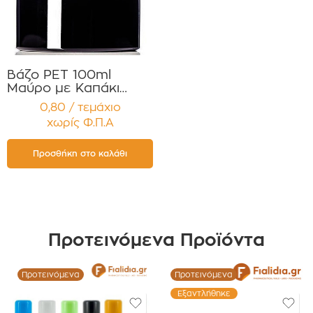
Βάζο PET 100ml
Μαύρο με Καπάκι
Μαύρο Γυαλιστερό
0,80 / τεμάχιο
Παρέμβυσμα
χωρίς Φ.Π.Α
Συσκευασία 12τεμ
Προσθήκη στο καλάθι
Προτεινόμενα Προϊόντα
Προτεινόμενα
Προτεινόμενα
Εξαντλήθηκε