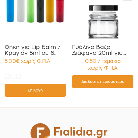
Θήκη για Lip Balm /
Γυάλινο Βάζο
Κραγιόν 5ml σε 6
Διάφανο 20ml για
χρώματα Πακέτο
Κρέμες και
5.00
€
χωρίς Φ.Π.Α
0,50 / τεμάχιο
10τεμ.
Κηραλοιφές με
χωρίς Φ.Π.Α
Μαύρο Γυαλιστερό
Καπάκι Παρέμβυσμα
Συσκευασία 12
Διαβάστε περισσότερα
τεμαχίων
Επιλογή