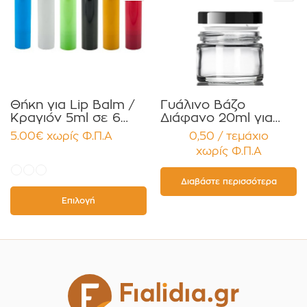
Θήκη για Lip Balm /
Γυάλινο Βάζο
Κραγιόν 5ml σε 6
Διάφανο 20ml για
χρώματα Πακέτο
Κρέμες και
5.00
€
χωρίς Φ.Π.Α
0,50 / τεμάχιο
10τεμ.
Κηραλοιφές με
χωρίς Φ.Π.Α
Μαύρο Γυαλιστερό
Καπάκι Παρέμβυσμα
Συσκευασία 12
Διαβάστε περισσότερα
τεμαχίων
Επιλογή