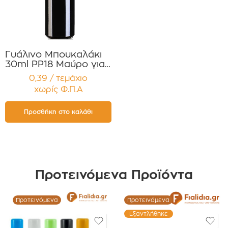
Γυάλινο Μπουκαλάκι
30ml PP18 Μαύρο για
Αιθέρια Έλαια
0,39 / τεμάχιο
,Βάμματα ,Αρώματα
χωρίς Φ.Π.Α
Συσκευασία 12
τεμαχίων
Προσθήκη στο καλάθι
Προτεινόμενα Προϊόντα
Προτεινόμενα
Προτεινόμενα
Εξαντλήθηκε