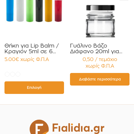
Θήκη για Lip Balm /
Γυάλινο Βάζο
Κραγιόν 5ml σε 6
Διάφανο 20ml για
χρώματα Πακέτο
Κρέμες και
5.00
€
χωρίς Φ.Π.Α
0,50 / τεμάχιο
10τεμ.
Κηραλοιφές με
χωρίς Φ.Π.Α
Μαύρο Γυαλιστερό
Καπάκι Παρέμβυσμα
Συσκευασία 12
Διαβάστε περισσότερα
τεμαχίων
Επιλογή