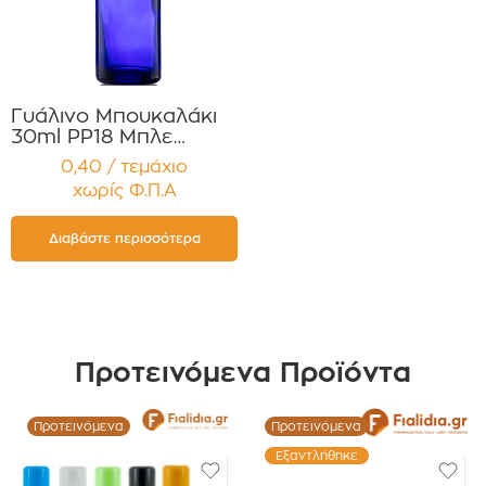
Γυάλινο Μπουκαλάκι
30ml PP18 Μπλε
Κοβαλτίου για Αιθέρια
0,40 / τεμάχιο
Έλαια ,Βάμματα,
χωρίς Φ.Π.Α
Αρώματα Συσκευασία
12 τεμαχίων
Διαβάστε περισσότερα
Προτεινόμενα Προϊόντα
Προτεινόμενα
Προτεινόμενα
Εξαντλήθηκε