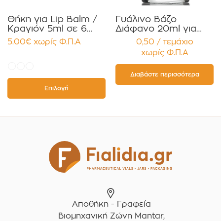
Θήκη για Lip Balm /
Γυάλινο Βάζο
Κραγιόν 5ml σε 6
Διάφανο 20ml για
χρώματα Πακέτο
Κρέμες και
5.00
€
χωρίς Φ.Π.Α
0,50 / τεμάχιο
10τεμ.
Κηραλοιφές με
χωρίς Φ.Π.Α
Μαύρο Γυαλιστερό
Καπάκι Παρέμβυσμα
Συσκευασία 12
Διαβάστε περισσότερα
τεμαχίων
Επιλογή
Αποθήκη - Γραφεία
Βιομηχανική Ζώνη Mantar,