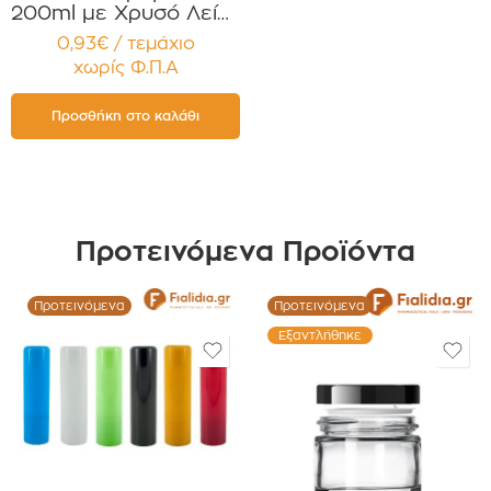
200ml με Χρυσό Λείο
πώμα για Χάπια ,
0,93€ / τεμάχιο
Βιταμίνες
χωρίς Φ.Π.Α
Συμπληρώματα
Διατροφής
Συσκευασία 12
Προσθήκη στο καλάθι
τεμαχίων
Προτεινόμενα Προϊόντα
Προτεινόμενα
Προτεινόμενα
Εξαντλήθηκε