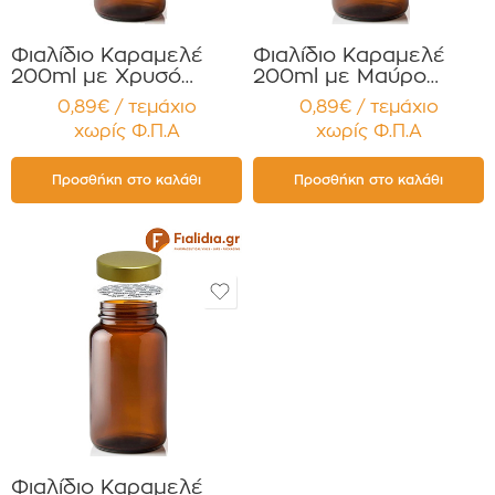
Φιαλίδιο Καραμελέ
Φιαλίδιο Καραμελέ
200ml με Χρυσό
200ml με Μαύρο
πώμα για Χάπια ,
πώμα για Χάπια ,
0,89€ / τεμάχιο
0,89€ / τεμάχιο
Βιταμίνες
Βιταμίνες
χωρίς Φ.Π.Α
χωρίς Φ.Π.Α
Συμπληρώματα
Συμπληρώματα
Διατροφής
Διατροφής
Συσκευασία 12
Συσκευασία 12
Προσθήκη στο καλάθι
Προσθήκη στο καλάθι
τεμαχίων
τεμαχίων
Φιαλίδιο Καραμελέ