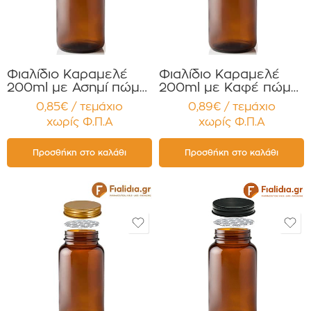
Φιαλίδιο Καραμελέ
Φιαλίδιο Καραμελέ
200ml με Ασημί πώμα
200ml με Καφέ πώμα
για Χάπια , Βιταμίνες
για Χάπια , Βιταμίνες
0,85€ / τεμάχιο
0,89€ / τεμάχιο
Συμπληρώματα
Συμπληρώματα
χωρίς Φ.Π.Α
χωρίς Φ.Π.Α
Διατροφής
Διατροφής
Συσκευασία 12
Συσκευασία 12
τεμαχίων
τεμαχίων
Προσθήκη στο καλάθι
Προσθήκη στο καλάθι