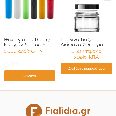
Θήκη για Lip Balm /
Γυάλινο Βάζο
Κραγιόν 5ml σε 6
Διάφανο 20ml για
χρώματα Πακέτο
Κρέμες και
5.00
€
χωρίς Φ.Π.Α
0,50 / τεμάχιο
10τεμ.
Κηραλοιφές με
χωρίς Φ.Π.Α
Μαύρο Γυαλιστερό
Καπάκι Παρέμβυσμα
Συσκευασία 12
Διαβάστε περισσότερα
τεμαχίων
Επιλογή