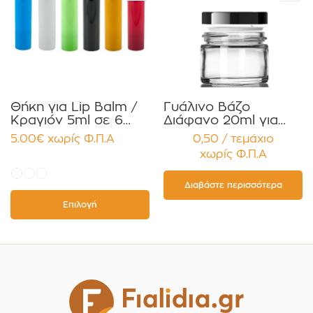
Θήκη για Lip Balm /
Γυάλινο Βάζο
Κραγιόν 5ml σε 6
Διάφανο 20ml για
χρώματα Πακέτο
Κρέμες και
5.00
€
χωρίς Φ.Π.Α
0,50 / τεμάχιο
10τεμ.
Κηραλοιφές με
χωρίς Φ.Π.Α
Μαύρο Γυαλιστερό
Καπάκι Παρέμβυσμα
Συσκευασία 12
Διαβάστε περισσότερα
τεμαχίων
Επιλογή