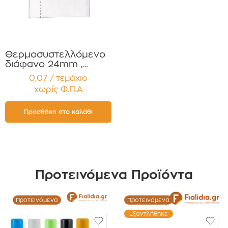
Θερμοσυστελλόμενο
διάφανο 24mm ,
Συμβατό με πώμα
0,07 / τεμάχιο
Αλουμινίου PP24 και
χωρίς Φ.Π.Α
Βακελίτη PP24 για
Σιρόπια , Έλαια,
Βάμματα Αρώματα
Προσθήκη στο καλάθι
Συσκευασία 12
τεμαχίων
Προτεινόμενα Προϊόντα
Προτεινόμενα
Προτεινόμενα
Εξαντλήθηκε