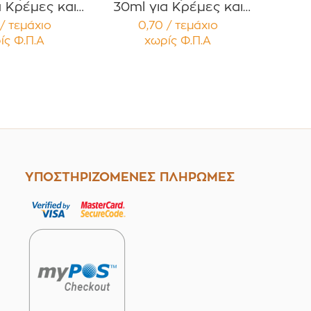
α Κρέμες και
30ml για Κρέμες και
ές με Μαύρο
Κηραλοιφές με Μαύρο
/ τεμάχιο
0,70 / τεμάχιο
τερό Καπάκι
Γυαλιστερό Καπάκι PP
ίς Φ.Π.Α
χωρίς Φ.Π.Α
έμβυσμα
Liner Συσκευασία 12
ευασία 12
τεμαχίων
μαχίων
ΥΠΟΣΤΗΡΙΖΟΜΕΝΕΣ ΠΛΗΡΩΜΕΣ