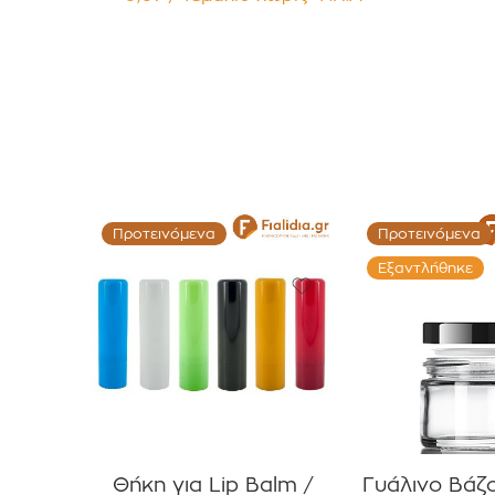
για Χάπια , Βιταμίνες
Συμπληρώματα Διατροφής
Συσκευασία 12 τεμαχίων
Προτεινόμενα
Προτεινόμενα
Εξαντλήθηκε
Θήκη για Lip Balm /
Γυάλινο Βάζ