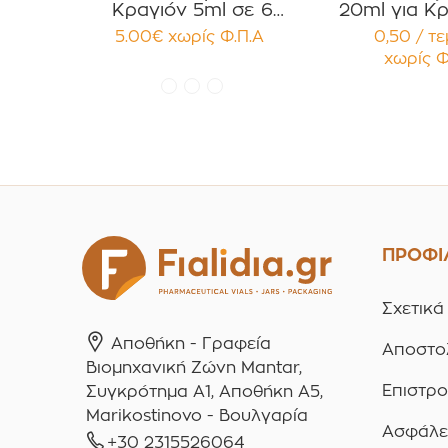
Κραγιόν 5ml σε 6
20ml για Κρ
χρώματα Πακέτο 10τεμ.
Κηραλοιφές
5.00
€
χωρίς Φ.Π.Α
0,50 / τ
Γυαλιστερό
χωρίς Φ
Παρέμβ
Συσκευασ
τεμαχ
ΠΡΟΦΙ
Σχετικά
Αποθήκη - Γραφεία
Αποστο
Βιομηχανική Ζώνη Mantar,
Επιστρ
Συγκρότημα A1, Αποθήκη Α5,
Marikostinovo - Βουλγαρία
Ασφάλε
+30 2315526064