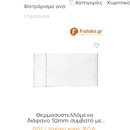
Κατηγορίες
Χωρητικό
Φιλτράρισμα ανά:
1 προϊόντα
Θερμοσυστελλόμενο
διάφανο 52mm συμβατό με
φιαλίδια Χαπιών 400ml 750ml
0,07 / τεμάχιο
χωρίς Φ.Π.Α