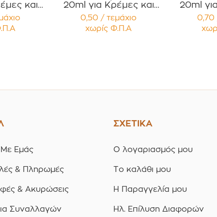
έμες και
20ml για Κρέμες και
20ml γι
 με Μαύρο
Κηραλοιφές με Άσπρο
Κηραλοιφ
εμάχιο
0,50 / τεμάχιο
0,70 
 Καπάκι
Γυαλιστερό Καπάκι
Γυαλισ
.Π.Α
χωρίς Φ.Π.Α
χωρ
υσμα
Παρέμβυσμα
Παρ
ία 12
Συσκευασία 12
Συσκ
ίων
τεμαχίων
τε
Λ
ΣΧΕΤΙΚΑ
 Με Εμάς
Ο λογαριασμός μου
λές & Πληρωμές
Το καλάθι μου
οφές & Ακυρώσεις
Η Παραγγελία μου
ια Συναλλαγών
Ηλ. Επίλυση Διαφορών