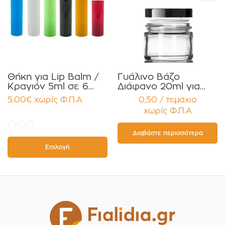
Θήκη για Lip Balm /
Γυάλινο Βάζο
Κραγιόν 5ml σε 6
Διάφανο 20ml για
χρώματα Πακέτο
Κρέμες και
5.00
€
χωρίς Φ.Π.Α
0,50 / τεμάχιο
10τεμ.
Κηραλοιφές με
χωρίς Φ.Π.Α
Μαύρο Γυαλιστερό
Καπάκι Παρέμβυσμα
Συσκευασία 12
Διαβάστε περισσότερα
τεμαχίων
Επιλογή