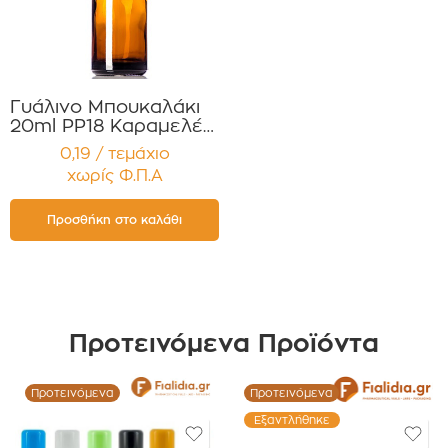
Γυάλινο Μπουκαλάκι
20ml PP18 Καραμελέ
για Αιθέρια Έλαια ,
0,19 / τεμάχιο
Βάμματα , Αρώματα
χωρίς Φ.Π.Α
Συσκευασία 12
τεμαχίων
Προσθήκη στο καλάθι
Προτεινόμενα Προϊόντα
Προτεινόμενα
Προτεινόμενα
Εξαντλήθηκε