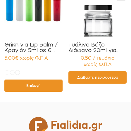
Θήκη για Lip Balm /
Γυάλινο Βάζο
Κραγιόν 5ml σε 6
Διάφανο 20ml για
χρώματα Πακέτο
Κρέμες και
5.00
€
χωρίς Φ.Π.Α
0,50 / τεμάχιο
10τεμ.
Κηραλοιφές με
χωρίς Φ.Π.Α
Μαύρο Γυαλιστερό
Καπάκι Παρέμβυσμα
Συσκευασία 12
Διαβάστε περισσότερα
τεμαχίων
Επιλογή