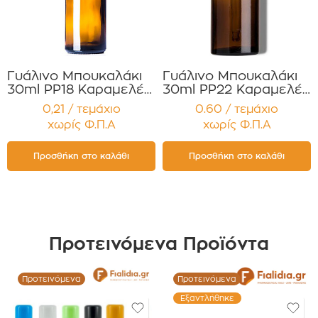
Γυάλινο Μπουκαλάκι
Γυάλινο Μπουκαλάκι
30ml PP18 Καραμελέ
30ml PP22 Καραμελέ
για Αιθέρια Έλαια ,
με Μαύρη πιπέττα
0,21 / τεμάχιο
0.60 / τεμάχιο
Βάμματα , Αρώματα
Αλουμινίου για Serum
χωρίς Φ.Π.Α
χωρίς Φ.Π.Α
Συσκευασία 12
, Αιθέρια
τεμαχίων
Έλαια,φαρμακευτικά
προϊόντα Συσκευασία
Προσθήκη στο καλάθι
Προσθήκη στο καλάθι
12 τεμαχίων
Προτεινόμενα Προϊόντα
Προτεινόμενα
Προτεινόμενα
Εξαντλήθηκε