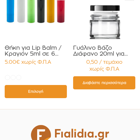
Θήκη για Lip Balm /
Γυάλινο Βάζο
Κραγιόν 5ml σε 6
Διάφανο 20ml για
χρώματα Πακέτο
Κρέμες και
5.00
€
χωρίς Φ.Π.Α
0,50 / τεμάχιο
10τεμ.
Κηραλοιφές με
χωρίς Φ.Π.Α
Μαύρο Γυαλιστερό
Καπάκι Παρέμβυσμα
Συσκευασία 12
Διαβάστε περισσότερα
τεμαχίων
Επιλογή