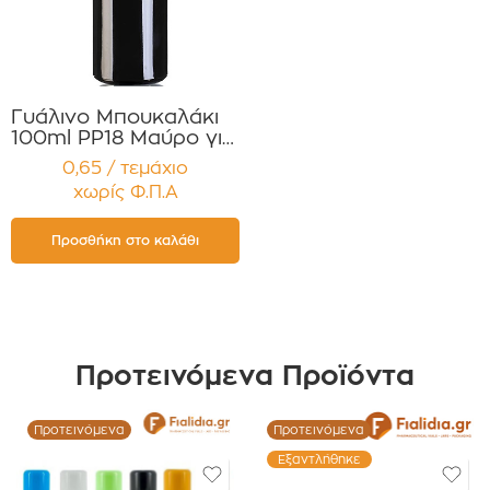
Γυάλινο Μπουκαλάκι
100ml PP18 Μαύρο για
Αιθέρια Έλαια ,
0,65 / τεμάχιο
Βάμματα , Αρώματα
χωρίς Φ.Π.Α
Συσκευασία 12
τεμαχίων
Προσθήκη στο καλάθι
Προτεινόμενα Προϊόντα
Προτεινόμενα
Προτεινόμενα
Εξαντλήθηκε