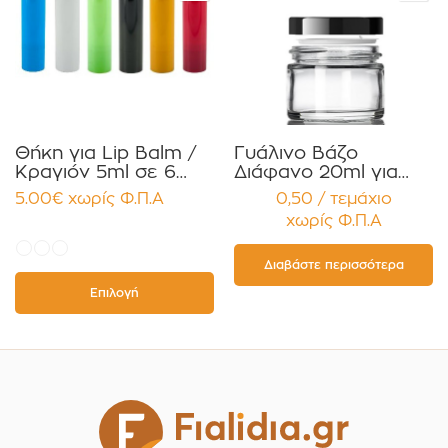
Θήκη για Lip Balm /
Γυάλινο Βάζο
Κραγιόν 5ml σε 6
Διάφανο 20ml για
χρώματα Πακέτο
Κρέμες και
5.00
€
χωρίς Φ.Π.Α
0,50 / τεμάχιο
10τεμ.
Κηραλοιφές με
χωρίς Φ.Π.Α
Μαύρο Γυαλιστερό
Καπάκι Παρέμβυσμα
Συσκευασία 12
Διαβάστε περισσότερα
τεμαχίων
Επιλογή