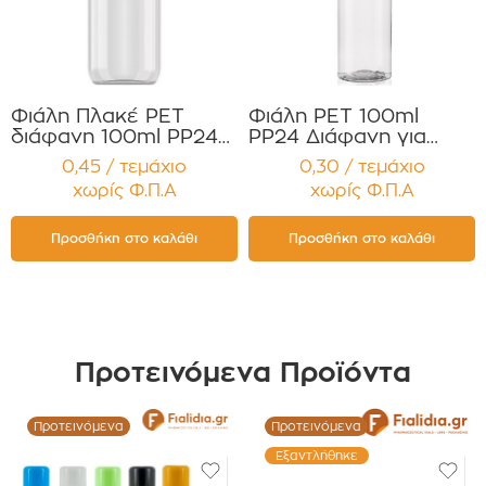
Φιάλη Πλακέ PET
Φιάλη PET 100ml
διάφανη 100ml PP24
PP24 Διάφανη για
με Λευκό Flip Top για
Κρέμες, Έλαια,
0,45 / τεμάχιο
0,30 / τεμάχιο
Αντισηπτικά
Σαμπουάν ,
χωρίς Φ.Π.Α
χωρίς Φ.Π.Α
Απολυμαντικά
Αφρόλουτρα ,
Σαμπουάν
Αντηλιακά Συσκευασία
Αφρόλουτρα
12 τεμαχίων
Προσθήκη στο καλάθι
Προσθήκη στο καλάθι
Αντηλιακά Συσκευασία
12 τεμαχίων
Προτεινόμενα Προϊόντα
Προτεινόμενα
Προτεινόμενα
Εξαντλήθηκε