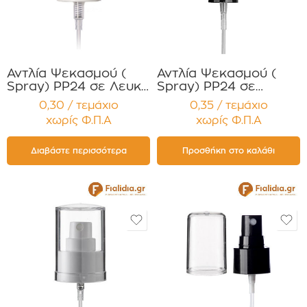
Αντλία Ψεκασμού (
Αντλία Ψεκασμού (
Spray) PP24 σε Λευκό
Spray) PP24 σε
Χρώμα με διάφανο
Μαύρο τύπου
0,30 / τεμάχιο
0,35 / τεμάχιο
πώμα Συσκευασία 12
Σκανδάλη Συσκευασία
χωρίς Φ.Π.Α
χωρίς Φ.Π.Α
τεμαχίων
12 τεμαχίων
Διαβάστε περισσότερα
Προσθήκη στο καλάθι