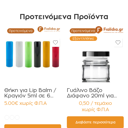
Προτεινόμενα Προϊόντα
Προτεινόμενα
Προτεινόμενα
Εξαντλήθηκε
Θήκη για Lip Balm /
Γυάλινο Βάζο
Κραγιόν 5ml σε 6
Διάφανο 20ml για
χρώματα Πακέτο
Κρέμες και
5.00
€
χωρίς Φ.Π.Α
0,50 / τεμάχιο
10τεμ.
Κηραλοιφές με
χωρίς Φ.Π.Α
Μαύρο Γυαλιστερό
Καπάκι Παρέμβυσμα
Συσκευασία 12
Διαβάστε περισσότερα