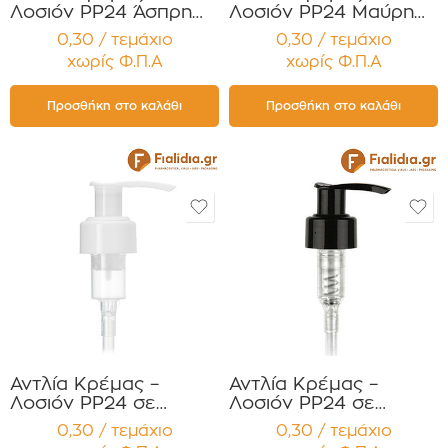
Λοσιόν PP24 Άσπρη
Λοσιόν PP24 Μαύρη
Τύπου Pop-Up για
Τύπου Pop-Up για
0,30 / τεμάχιο
0,30 / τεμάχιο
Αντισηπτικά ,
Κρέμες,
χωρίς Φ.Π.Α
χωρίς Φ.Π.Α
Απολυμαντικά
Σαμπουάν,Αντισηπτικά
Σαμπουάν Συσκευασία
Απολυμαντικά
12 τεμαχίων
Συσκευασία 12
Προσθήκη στο καλάθι
Προσθήκη στο καλάθι
τεμαχίων
Αντλία Κρέμας –
Αντλία Κρέμας –
Λοσιόν PP24 σε
Λοσιόν PP24 σε
Άσπρο Γυαλιστερό
Μαύρο Γυαλιστερό
0,30 / τεμάχιο
0,30 / τεμάχιο
Χρώμα Συσκευασία 12
Χρώμα Συσκευασία 12