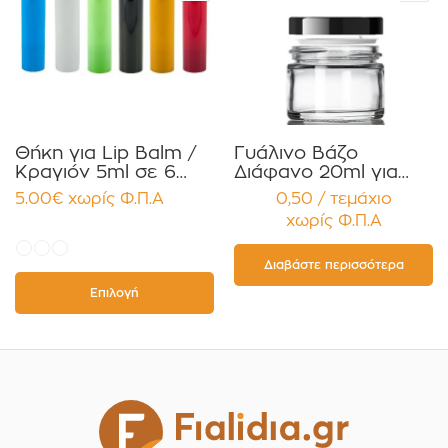
Θήκη για Lip Balm /
Γυάλινο Βάζο
Κραγιόν 5ml σε 6
Διάφανο 20ml για
χρώματα Πακέτο
Κρέμες και
5.00
€
χωρίς Φ.Π.Α
0,50 / τεμάχιο
10τεμ.
Κηραλοιφές με
χωρίς Φ.Π.Α
Μαύρο Γυαλιστερό
Καπάκι Παρέμβυσμα
Συσκευασία 12
Διαβάστε περισσότερα
τεμαχίων
Επιλογή