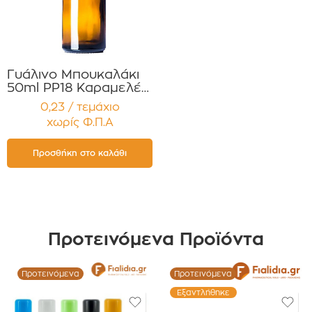
Γυάλινο Μπουκαλάκι
50ml PP18 Καραμελέ
για Αιθέρια Έλαια ,
0,23 / τεμάχιο
Βάμματα , Αρώματα
χωρίς Φ.Π.Α
Συσκευασία 12
τεμαχίων
Προσθήκη στο καλάθι
Προτεινόμενα Προϊόντα
Προτεινόμενα
Προτεινόμενα
Εξαντλήθηκε