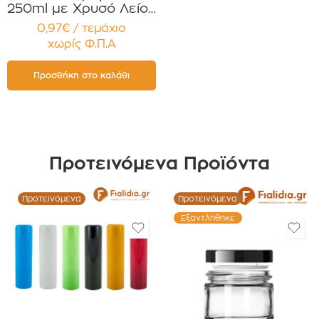
250ml με Χρυσό Λείο
πώμα για Χάπια ,
0,97€ / τεμάχιο
Βιταμίνες
χωρίς Φ.Π.Α
Συμπληρώματα
Διατροφής
Συσκευασία 12
Προσθήκη στο καλάθι
τεμαχίων
Προτεινόμενα Προϊόντα
Προτεινόμενα
Προτεινόμενα
Εξαντλήθηκε