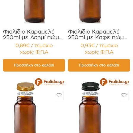
Φιαλίδιο Καραμελέ
Φιαλίδιο Καραμελέ
250ml με Ασημί πώμα
250ml με Καφέ πώμα
για Χάπια , Βιταμίνες
για Χάπια , Βιταμίνες
0,89€ / τεμάχιο
0,93€ / τεμάχιο
Συμπληρώματα
Συμπληρώματα
χωρίς Φ.Π.Α
χωρίς Φ.Π.Α
Διατροφής
Διατροφής
Συσκευασία 12
Συσκευασία 12
τεμαχίων
τεμαχίων
Προσθήκη στο καλάθι
Προσθήκη στο καλάθι