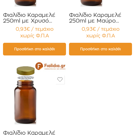
Φιαλίδιο Καραμελέ
Φιαλίδιο Καραμελέ
250ml με Χρυσό
250ml με Μαύρο
πώμα για Χάπια ,
πώμα για Χάπια ,
0,93€ / τεμάχιο
0,93€ / τεμάχιο
Βιταμίνες
Βιταμίνες
χωρίς Φ.Π.Α
χωρίς Φ.Π.Α
Συμπληρώματα
Συμπληρώματα
Διατροφής
Διατροφής
Συσκευασία 12
Συσκευασία 12
Προσθήκη στο καλάθι
Προσθήκη στο καλάθι
τεμαχίων
τεμαχίων
Φιαλίδιο Καραμελέ