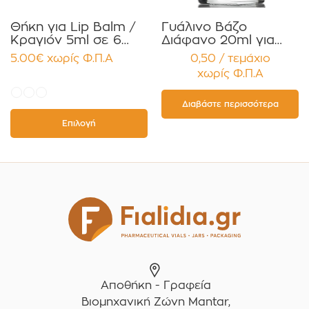
Θήκη για Lip Balm /
Γυάλινο Βάζο
Κραγιόν 5ml σε 6
Διάφανο 20ml για
χρώματα Πακέτο
Κρέμες και
5.00
€
χωρίς Φ.Π.Α
0,50 / τεμάχιο
10τεμ.
Κηραλοιφές με
χωρίς Φ.Π.Α
Μαύρο Γυαλιστερό
Καπάκι Παρέμβυσμα
Συσκευασία 12
Διαβάστε περισσότερα
τεμαχίων
Επιλογή
Αποθήκη - Γραφεία
Βιομηχανική Ζώνη Mantar,