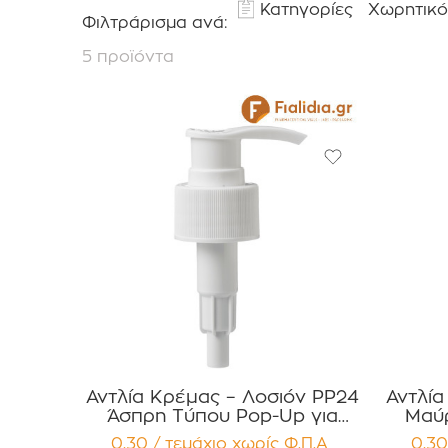
Κατηγορίες
Χωρητικό
Φιλτράρισμα ανά:
5 προϊόντα
Αντλία Κρέμας – Λοσιόν PP24
Αντλία
Άσπρη Τύπου Pop-Up για
Μαύρ
Αντισηπτικά , Απολυμαντικά
0,30 / τεμάχιο
χωρίς Φ.Π.Α
0,30