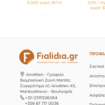
χρώματα Πακέτο 10τεμ.
Κηραλοιφές
5.00
€
χωρίς Φ.Π.Α
0,50 / τ
Γυαλιστερό
χωρίς Φ
Παρέμβ
Συσκευασ
τεμαχ
ΠΡΟΦΙ
Σχετικά
Αποθήκη - Γραφεία
Αποστο
Βιομηχανική Ζώνη Mantar,
Επιστρ
Συγκρότημα A1, Αποθήκη Α5,
Marikostinovo - Βουλγαρία
Ασφάλε
+30 2315526064
+359 87 717 0036
Πολιτικ