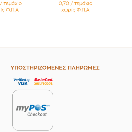
ές με Μαύρο
Κηραλοιφές με Μαύρο
/ τεμάχιο
0,70 / τεμάχιο
τερό Καπάκι
Γυαλιστερό Καπάκι PP
ίς Φ.Π.Α
χωρίς Φ.Π.Α
έμβυσμα
Liner Συσκευασία 12
ευασία 12
τεμαχίων
μαχίων
ΥΠΟΣΤΗΡΙΖΟΜΕΝΕΣ ΠΛΗΡΩΜΕΣ