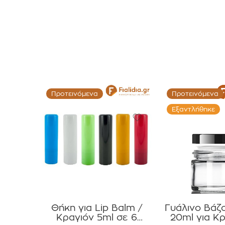
Προτεινόμενα
Προτεινόμενα
Εξαντλήθηκε
Θήκη για Lip Balm /
Γυάλινο Βάζ
Κραγιόν 5ml σε 6
20ml για Κρ