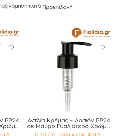
Ταξινόμηση κατά
Προεπιλογή
όν PP24
Αντλία Κρέμας – Λοσιόν PP24
 Χρώμα
σε Μαύρο Γυαλιστερό Χρώμα
χίων
Συσκευασία 12 τεμαχίων
.Π.Α
0,30 / τεμάχιο
χωρίς Φ.Π.Α