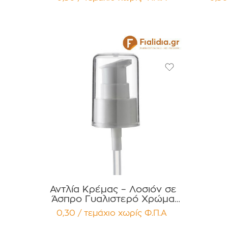
Σαμπουάν Συσκευασία 12
Σα
τεμαχίων
Απολυ
Αντλία Κρέμας – Λοσιόν σε
Άσπρο Γυαλιστερό Χρώμα
PP24 Συσκευασία 12 τεμαχίων
0,30 / τεμάχιο
χωρίς Φ.Π.Α