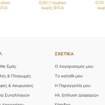
 με Μαύρο
Κηραλοιφές με Άσπρο
Κηραλοιφ
εμάχιο
0,50 / τεμάχιο
0,70 
 Καπάκι
Γυαλιστερό Καπάκι
Γυαλισ
.Π.Α
χωρίς Φ.Π.Α
χωρ
υσμα
Παρέμβυσμα
Παρ
ία 12
Συσκευασία 12
Συσκ
ίων
τεμαχίων
τε
Λ
ΣΧΕΤΙΚΑ
 Με Εμάς
Ο λογαριασμός μου
λές & Πληρωμές
Το καλάθι μου
οφές & Ακυρώσεις
Η Παραγγελία μου
ια Συναλλαγών
Ηλ. Επίλυση Διαφορών
ή Απορρήτου
Είσοδος