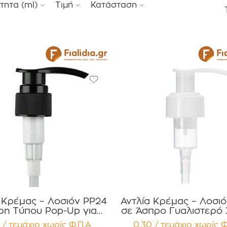
τητα (ml)
Τιμή
Κατάσταση
 Κρέμας – Λοσιόν PP24
Αντλία Κρέμας – Λοσι
η Τύπου Pop-Up για
σε Άσπρο Γυαλιστερό
Κρέμες,
Συσκευασία 12 τεμα
 / τεμάχιο
χωρίς Φ.Π.Α
0,30 / τεμάχιο
χωρίς Φ