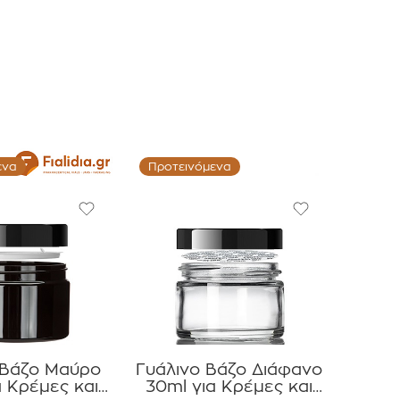
ενα
Προτεινόμενα
 Βάζο Μαύρο
Γυάλινο Βάζο Διάφανο
α Κρέμες και
30ml για Κρέμες και