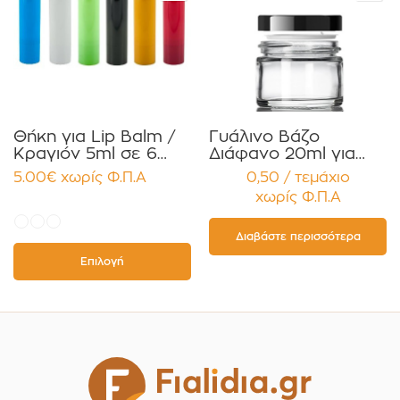
Θήκη για Lip Balm /
Γυάλινο Βάζο
Κραγιόν 5ml σε 6
Διάφανο 20ml για
χρώματα Πακέτο
Κρέμες και
5.00
€
χωρίς Φ.Π.Α
0,50 / τεμάχιο
10τεμ.
Κηραλοιφές με
χωρίς Φ.Π.Α
Μαύρο Γυαλιστερό
Καπάκι Παρέμβυσμα
Συσκευασία 12
Διαβάστε περισσότερα
τεμαχίων
Επιλογή