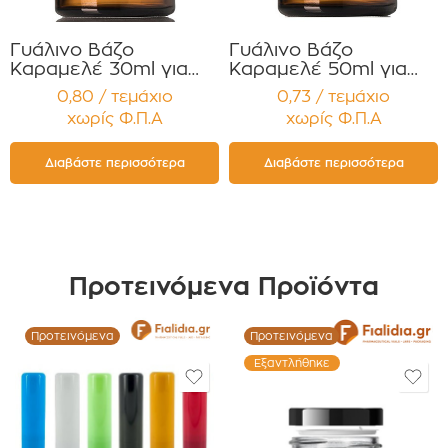
Γυάλινο Βάζο
Γυάλινο Βάζο
Καραμελέ 30ml για
Καραμελέ 50ml για
Κρέμες και
Κρέμες και
0,80 / τεμάχιο
0,73 / τεμάχιο
Κηραλοιφές με Τύπου
Κηραλοιφές με Μαύρο
χωρίς Φ.Π.Α
χωρίς Φ.Π.Α
Ξύλινο Καπάκι
Γυαλιστερό Καπάκι
Παρέμβυσμα
Παρέμβυσμα
Συσκευασία 12
Συσκευασία 12
Διαβάστε περισσότερα
Διαβάστε περισσότερα
τεμαχίων (Αντιγραφή)
τεμαχίων
Προτεινόμενα Προϊόντα
Προτεινόμενα
Προτεινόμενα
Εξαντλήθηκε