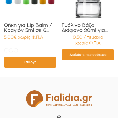
Θήκη για Lip Balm /
Γυάλινο Βάζο
Κραγιόν 5ml σε 6
Διάφανο 20ml για
χρώματα Πακέτο
Κρέμες και
5.00
€
χωρίς Φ.Π.Α
0,50 / τεμάχιο
10τεμ.
Κηραλοιφές με
χωρίς Φ.Π.Α
Μαύρο Γυαλιστερό
Καπάκι Παρέμβυσμα
Συσκευασία 12
Διαβάστε περισσότερα
τεμαχίων
Επιλογή