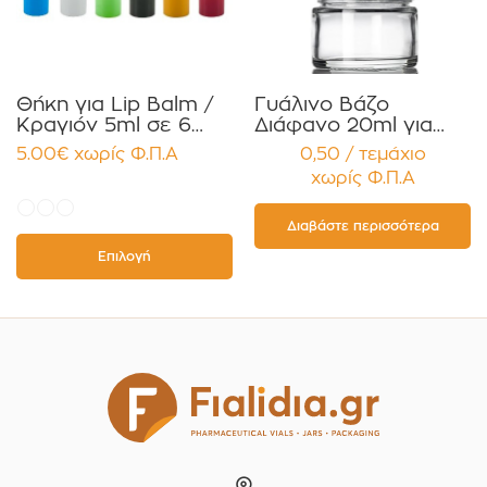
Θήκη για Lip Balm /
Γυάλινο Βάζο
Κραγιόν 5ml σε 6
Διάφανο 20ml για
χρώματα Πακέτο
Κρέμες και
5.00
€
χωρίς Φ.Π.Α
0,50 / τεμάχιο
10τεμ.
Κηραλοιφές με
χωρίς Φ.Π.Α
Μαύρο Γυαλιστερό
Καπάκι Παρέμβυσμα
Συσκευασία 12
Διαβάστε περισσότερα
τεμαχίων
Επιλογή