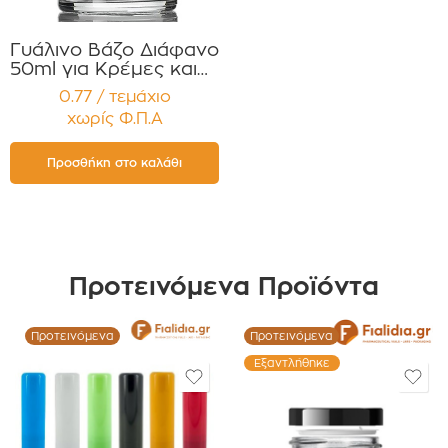
Γυάλινο Βάζο Διάφανο
50ml για Κρέμες και
Κηραλοιφές με Μαύρο
0.77 / τεμάχιο
Γυαλιστερό Καπάκι
χωρίς Φ.Π.Α
Παρέμβυσμα
Συσκευασία 12
τεμαχίων
Προσθήκη στο καλάθι
Προτεινόμενα Προϊόντα
Προτεινόμενα
Προτεινόμενα
Εξαντλήθηκε