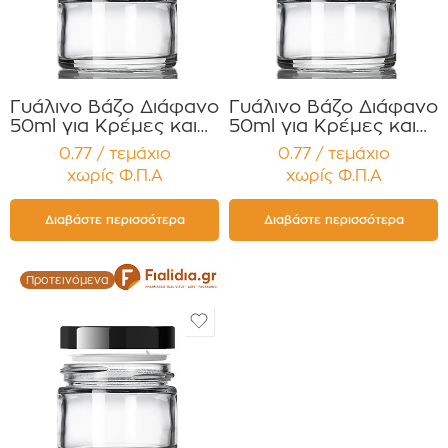
Γυάλινο Βάζο Διάφανο
Γυάλινο Βάζο Διάφανο
50ml για Κρέμες και
50ml για Κρέμες και
Κηραλοιφές με Λευκό
Κηραλοιφές με Λευκό
0.77 / τεμάχιο
0.77 / τεμάχιο
Γυαλιστερό Καπάκι
Γυαλιστερό Καπάκι
χωρίς Φ.Π.Α
χωρίς Φ.Π.Α
Παρέμβυσμα
Press Liner
Συσκευασία 12
Συσκευασία 12
τεμαχίων
τεμαχίων
Διαβάστε περισσότερα
Διαβάστε περισσότερα
Προτεινόμενα