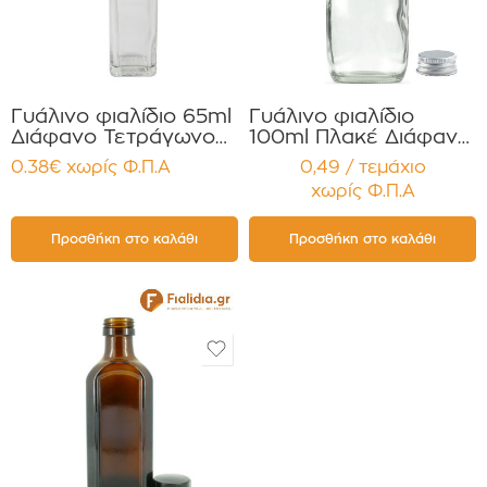
Γυάλινο φιαλίδιο 65ml
Γυάλινο φιαλίδιο
Διάφανο Τετράγωνο
100ml Πλακέ Διάφανο
MARASCA με Καπάκι
σετ με Πώμα
0.38
€
χωρίς Φ.Π.Α
0,49 / τεμάχιο
Στεγανό για Έλαια,
Αλουμινίου για Έλαια ,
χωρίς Φ.Π.Α
Βάμματα κοκ
Σπαθόλαδο Βάμματα
Συσκευασία 12
τεμαχίων
Προσθήκη στο καλάθι
Προσθήκη στο καλάθι