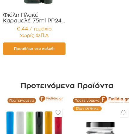
Φιάλη Πλακέ
Καραμελέ 75ml PP24
για Έλαια Βάμματα
0,44 / τεμάχιο
Σιρόπια Συσκευασία 12
χωρίς Φ.Π.Α
τεμαχίων
Προσθήκη στο καλάθι
Προτεινόμενα Προϊόντα
Προτεινόμενα
Προτεινόμενα
Εξαντλήθηκε