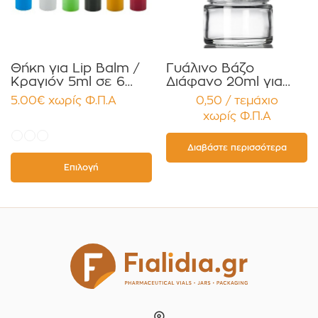
Θήκη για Lip Balm /
Γυάλινο Βάζο
Κραγιόν 5ml σε 6
Διάφανο 20ml για
χρώματα Πακέτο
Κρέμες και
5.00
€
χωρίς Φ.Π.Α
0,50 / τεμάχιο
10τεμ.
Κηραλοιφές με
χωρίς Φ.Π.Α
Μαύρο Γυαλιστερό
Καπάκι Παρέμβυσμα
Συσκευασία 12
Διαβάστε περισσότερα
τεμαχίων
Επιλογή