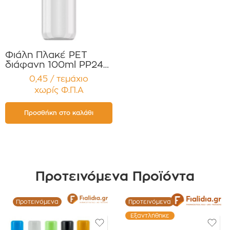
Φιάλη Πλακέ PET
διάφανη 100ml PP24
με Λευκό Flip Top για
0,45 / τεμάχιο
Αντισηπτικά
χωρίς Φ.Π.Α
Απολυμαντικά
Σαμπουάν
Αφρόλουτρα
Προσθήκη στο καλάθι
Αντηλιακά Συσκευασία
12 τεμαχίων
Προτεινόμενα Προϊόντα
Προτεινόμενα
Προτεινόμενα
Εξαντλήθηκε