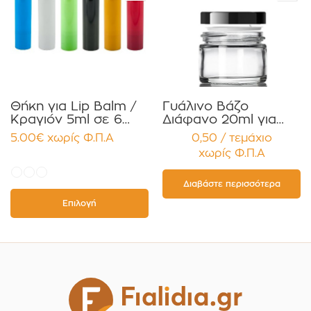
Θήκη για Lip Balm /
Γυάλινο Βάζο
Κραγιόν 5ml σε 6
Διάφανο 20ml για
χρώματα Πακέτο
Κρέμες και
5.00
€
χωρίς Φ.Π.Α
0,50 / τεμάχιο
10τεμ.
Κηραλοιφές με
χωρίς Φ.Π.Α
Μαύρο Γυαλιστερό
Καπάκι Παρέμβυσμα
Συσκευασία 12
Διαβάστε περισσότερα
τεμαχίων
Επιλογή