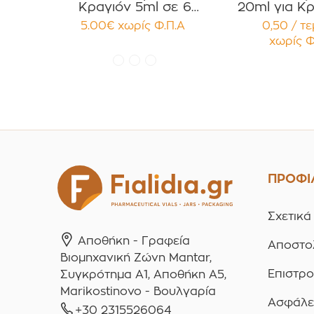
Κραγιόν 5ml σε 6
20ml για Κρ
χρώματα Πακέτο 10τεμ.
Κηραλοιφές
5.00
€
χωρίς Φ.Π.Α
0,50 / τ
Γυαλιστερό
χωρίς Φ
Παρέμβ
Συσκευασ
τεμαχ
ΠΡΟΦΙ
Σχετικά
Αποθήκη - Γραφεία
Αποστο
Βιομηχανική Ζώνη Mantar,
Επιστρ
Συγκρότημα A1, Αποθήκη Α5,
Marikostinovo - Βουλγαρία
Ασφάλε
+30 2315526064