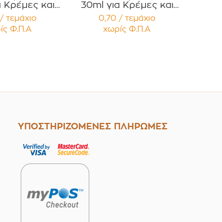
α Κρέμες και
30ml για Κρέμες και
ές με Μαύρο
Κηραλοιφές με Μαύρο
/ τεμάχιο
0,70 / τεμάχιο
τερό Καπάκι
Γυαλιστερό Καπάκι PP
ίς Φ.Π.Α
χωρίς Φ.Π.Α
έμβυσμα
Liner Συσκευασία 12
ευασία 12
τεμαχίων
μαχίων
ΥΠΟΣΤΗΡΙΖΟΜΕΝΕΣ ΠΛΗΡΩΜΕΣ