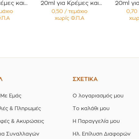
έμες και
20ml για Κρέμες και
20ml γι
 με Μαύρο
Κηραλοιφές με Άσπρο
Κηραλοιφ
εμάχιο
0,50 / τεμάχιο
0,70 
 Καπάκι
Γυαλιστερό Καπάκι
Γυαλισ
.Π.Α
χωρίς Φ.Π.Α
χωρ
υσμα
Παρέμβυσμα
Παρ
ία 12
Συσκευασία 12
Συσκ
ίων
τεμαχίων
τε
Λ
ΣΧΕΤΙΚΑ
 Με Εμάς
Ο λογαριασμός μου
λές & Πληρωμές
Το καλάθι μου
οφές & Ακυρώσεις
Η Παραγγελία μου
ια Συναλλαγών
Ηλ. Επίλυση Διαφορών