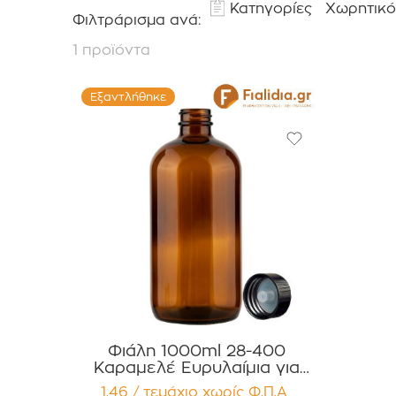
Κατηγορίες
Χωρητικό
Φιλτράρισμα ανά:
1 προϊόντα
Εξαντλήθηκε
Φιάλη 1000ml 28-400
Καραμελέ Ευρυλαίμια για
Έλαια, Βάμματα Αρώματα
1,46 / τεμάχιο
χωρίς Φ.Π.Α