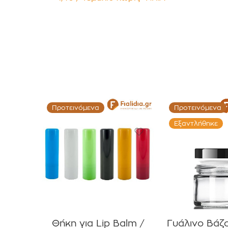
Συσκευασία 12 τεμαχίων
Προτεινόμενα
Προτεινόμενα
Εξαντλήθηκε
Θήκη για Lip Balm /
Γυάλινο Βάζ