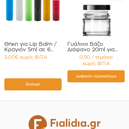
Θήκη για Lip Balm /
Γυάλινο Βάζο
Κραγιόν 5ml σε 6
Διάφανο 20ml για
χρώματα Πακέτο
Κρέμες και
5.00
€
χωρίς Φ.Π.Α
0,50 / τεμάχιο
10τεμ.
Κηραλοιφές με
χωρίς Φ.Π.Α
Μαύρο Γυαλιστερό
Καπάκι Παρέμβυσμα
Συσκευασία 12
Διαβάστε περισσότερα
τεμαχίων
Επιλογή