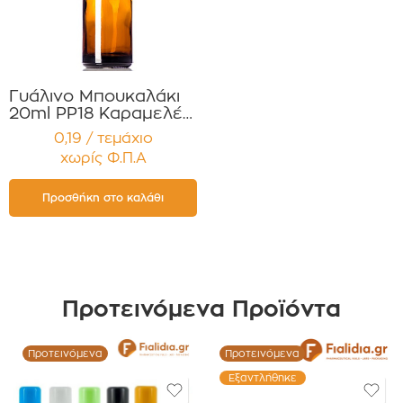
Γυάλινο Μπουκαλάκι
20ml PP18 Καραμελέ
για Αιθέρια Έλαια ,
0,19 / τεμάχιο
Βάμματα , Αρώματα
χωρίς Φ.Π.Α
Συσκευασία 12
τεμαχίων
Προσθήκη στο καλάθι
Προτεινόμενα Προϊόντα
Προτεινόμενα
Προτεινόμενα
Εξαντλήθηκε