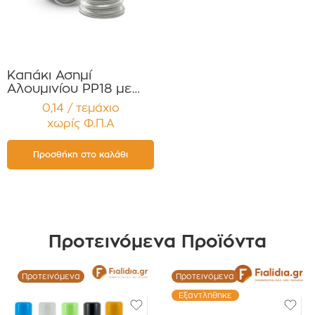
Καπάκι Ασημί
Αλουμινίου PP18 με
επένδυση , Στεγανό
0,14 / τεμάχιο
Συσκευασία 12
χωρίς Φ.Π.Α
τεμαχίων
Προσθήκη στο καλάθι
Προτεινόμενα Προϊόντα
Προτεινόμενα
Προτεινόμενα
Εξαντλήθηκε