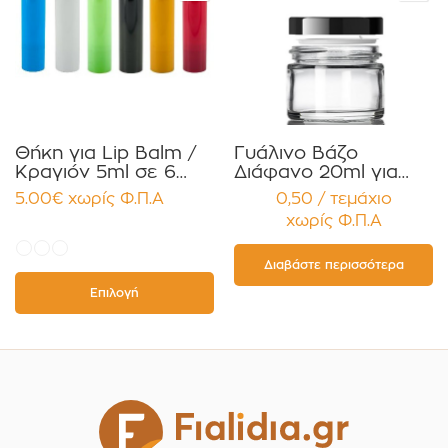
Θήκη για Lip Balm /
Γυάλινο Βάζο
Κραγιόν 5ml σε 6
Διάφανο 20ml για
χρώματα Πακέτο
Κρέμες και
5.00
€
χωρίς Φ.Π.Α
0,50 / τεμάχιο
10τεμ.
Κηραλοιφές με
χωρίς Φ.Π.Α
Μαύρο Γυαλιστερό
Καπάκι Παρέμβυσμα
Συσκευασία 12
Διαβάστε περισσότερα
τεμαχίων
Επιλογή