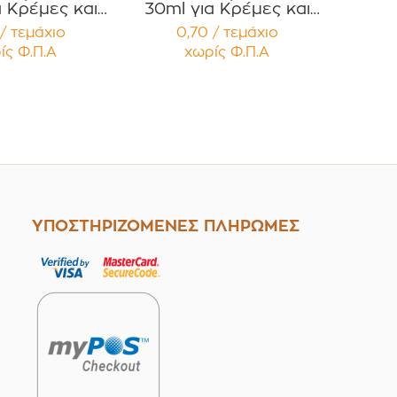
α Κρέμες και
30ml για Κρέμες και
ές με Μαύρο
Κηραλοιφές με Μαύρο
/ τεμάχιο
0,70 / τεμάχιο
τερό Καπάκι
Γυαλιστερό Καπάκι PP
ίς Φ.Π.Α
χωρίς Φ.Π.Α
έμβυσμα
Liner Συσκευασία 12
ευασία 12
τεμαχίων
μαχίων
ΥΠΟΣΤΗΡΙΖΟΜΕΝΕΣ ΠΛΗΡΩΜΕΣ