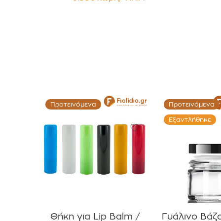
για Έλαια, Βάμματα κοκ
Προτεινόμενα
Προτεινόμενα
Εξαντλήθηκε
Θήκη για Lip Balm /
Γυάλινο Βάζ