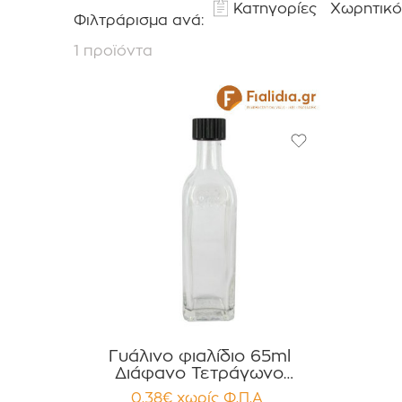
Κατηγορίες
Χωρητικό
Φιλτράρισμα ανά:
1 προϊόντα
Γυάλινο φιαλίδιο 65ml
Διάφανο Τετράγωνο
MARASCA με Καπάκι Στεγανό
0.38
€
χωρίς Φ.Π.Α