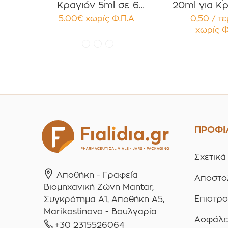
Κραγιόν 5ml σε 6
20ml για Κρ
χρώματα Πακέτο 10τεμ.
Κηραλοιφές
5.00
€
χωρίς Φ.Π.Α
0,50 / τ
Γυαλιστερό
χωρίς Φ
Παρέμβ
Συσκευασ
τεμαχ
ΠΡΟΦΙ
Σχετικά
Αποθήκη - Γραφεία
Αποστο
Βιομηχανική Ζώνη Mantar,
Επιστρ
Συγκρότημα A1, Αποθήκη Α5,
Marikostinovo - Βουλγαρία
Ασφάλε
+30 2315526064