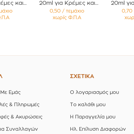
έμες και
20ml για Κρέμες και
20ml γι
 με Μαύρο
Κηραλοιφές με Άσπρο
Κηραλοιφ
εμάχιο
0,50 / τεμάχιο
0,70 
 Καπάκι
Γυαλιστερό Καπάκι
Γυαλισ
.Π.Α
χωρίς Φ.Π.Α
χωρ
υσμα
Παρέμβυσμα
Παρ
ία 12
Συσκευασία 12
Συσκ
ίων
τεμαχίων
τε
Λ
ΣΧΕΤΙΚΑ
 Με Εμάς
Ο λογαριασμός μου
λές & Πληρωμές
Το καλάθι μου
οφές & Ακυρώσεις
Η Παραγγελία μου
ια Συναλλαγών
Ηλ. Επίλυση Διαφορών