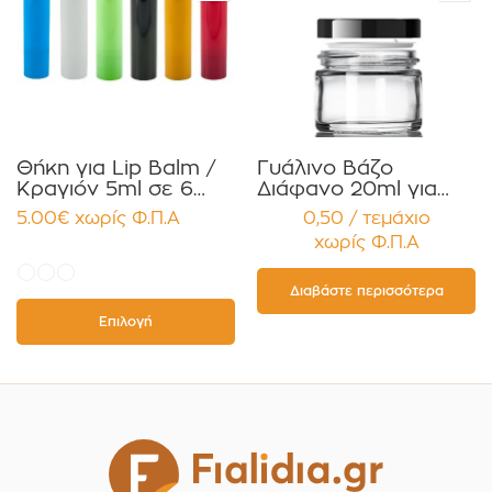
Θήκη για Lip Balm /
Γυάλινο Βάζο
Κραγιόν 5ml σε 6
Διάφανο 20ml για
χρώματα Πακέτο
Κρέμες και
5.00
€
χωρίς Φ.Π.Α
0,50 / τεμάχιο
10τεμ.
Κηραλοιφές με
χωρίς Φ.Π.Α
Μαύρο Γυαλιστερό
Καπάκι Παρέμβυσμα
Συσκευασία 12
Διαβάστε περισσότερα
τεμαχίων
Επιλογή