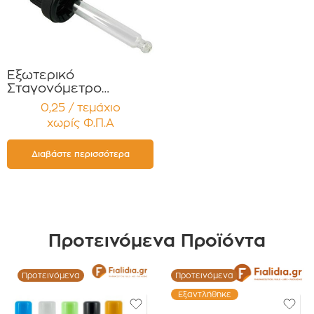
Εξωτερικό
Σταγονόμετρο
Ασφαλείας 30ml PP18
0,25 / τεμάχιο
τύπου Πιπέττα
χωρίς Φ.Π.Α
Καουτσούκ TYPE II σε
μαύρο Συσκευασία 12
τεμαχίων
Διαβάστε περισσότερα
Προτεινόμενα Προϊόντα
Προτεινόμενα
Προτεινόμενα
Εξαντλήθηκε