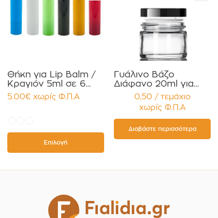
Θήκη για Lip Balm /
Γυάλινο Βάζο
Κραγιόν 5ml σε 6
Διάφανο 20ml για
χρώματα Πακέτο
Κρέμες και
5.00
€
χωρίς Φ.Π.Α
0,50 / τεμάχιο
10τεμ.
Κηραλοιφές με
χωρίς Φ.Π.Α
Μαύρο Γυαλιστερό
Καπάκι Παρέμβυσμα
Συσκευασία 12
Διαβάστε περισσότερα
τεμαχίων
Επιλογή