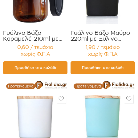
Γυάλινο Βάζο
Γυάλινο Βάζο Μαύρο
Καραμελέ 210ml με
220ml με Ξύλινο
Μαύρο Καπάκι
Καπάκι για Κεριά
0,60 / τεμάχιο
1,90 / τεμάχιο
Αλουμινίου για
Συσκευασία 12
χωρίς Φ.Π.Α
χωρίς Φ.Π.Α
Τρόφιμα και Κεριά
τεμαχίων
Συσκευασία 12
τεμαχίων
Προσθήκη στο καλάθι
Προσθήκη στο καλάθι
Προτεινόμενα
Προτεινόμενα