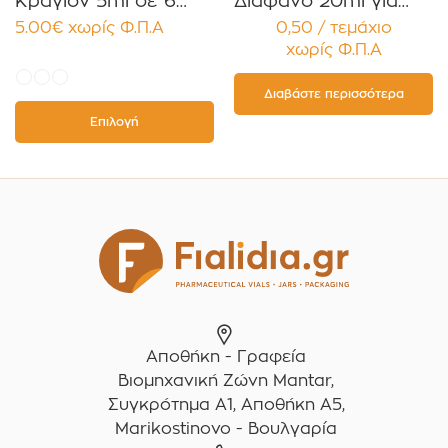
Κραγιόν 5ml σε 6
Διάφανο 20ml για
χρώματα Πακέτο
Κρέμες και
5.00
€
χωρίς Φ.Π.Α
0,50 / τεμάχιο
10τεμ.
Κηραλοιφές με
χωρίς Φ.Π.Α
Μαύρο Γυαλιστερό
Καπάκι Παρέμβυσμα
Συσκευασία 12
Διαβάστε περισσότερα
τεμαχίων
Επιλογή
Αποθήκη - Γραφεία
Βιομηχανική Ζώνη Mantar,
Συγκρότημα A1, Αποθήκη Α5,
Marikostinovo - Βουλγαρία