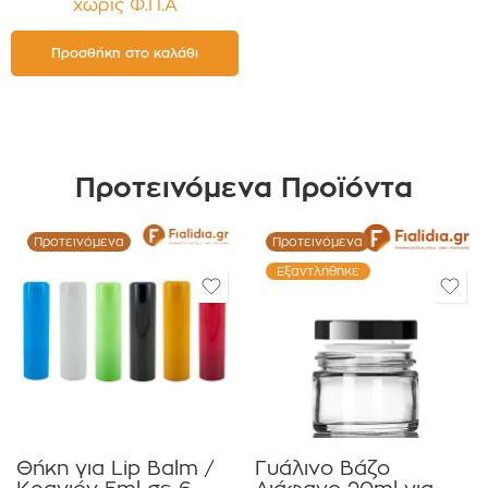
χωρίς Φ.Π.Α
τεμαχίων
Προσθήκη στο καλάθι
Προτεινόμενα Προϊόντα
Προτεινόμενα
Προτεινόμενα
Εξαντλήθηκε
Θήκη για Lip Balm /
Γυάλινο Βάζο