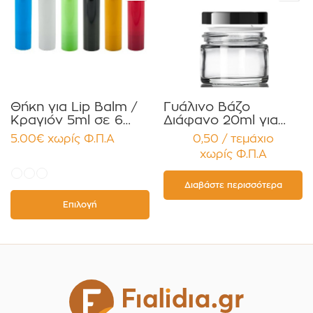
Θήκη για Lip Balm /
Γυάλινο Βάζο
Κραγιόν 5ml σε 6
Διάφανο 20ml για
χρώματα Πακέτο
Κρέμες και
5.00
€
χωρίς Φ.Π.Α
0,50 / τεμάχιο
10τεμ.
Κηραλοιφές με
χωρίς Φ.Π.Α
Μαύρο Γυαλιστερό
Καπάκι Παρέμβυσμα
Συσκευασία 12
Διαβάστε περισσότερα
τεμαχίων
Επιλογή