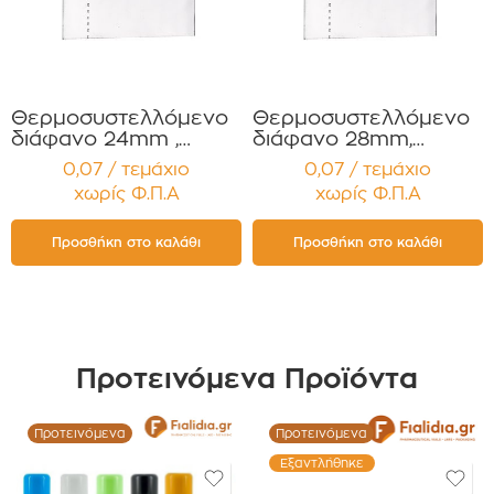
Θερμοσυστελλόμενο
Θερμοσυστελλόμενο
διάφανο 24mm ,
διάφανο 28mm,
Συμβατό με πώμα
Συμβατό με πώματα
0,07 / τεμάχιο
0,07 / τεμάχιο
Αλουμινίου PP24 και
PP28 για Σιρόπια ,
χωρίς Φ.Π.Α
χωρίς Φ.Π.Α
Βακελίτη PP24 για
Έλαια, Βάμματα
Σιρόπια , Έλαια,
Αρώματα Συσκευασία
Βάμματα Αρώματα
12 τεμαχίων
Προσθήκη στο καλάθι
Προσθήκη στο καλάθι
Συσκευασία 12
τεμαχίων
Προτεινόμενα Προϊόντα
Προτεινόμενα
Προτεινόμενα
Εξαντλήθηκε