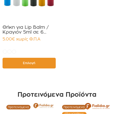
Θήκη για Lip Balm /
Κραγιόν 5ml σε 6
χρώματα Πακέτο
5.00
€
χωρίς Φ.Π.Α
10τεμ.
Επιλογή
Προτεινόμενα Προϊόντα
Προτεινόμενα
Προτεινόμενα