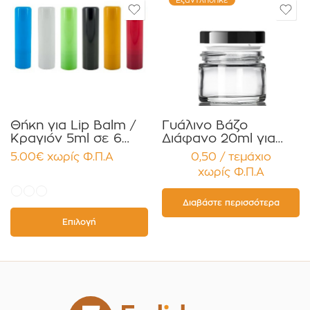
Εξαντλήθηκε
Θήκη για Lip Balm /
Γυάλινο Βάζο
Κραγιόν 5ml σε 6
Διάφανο 20ml για
χρώματα Πακέτο
Κρέμες και
5.00
€
χωρίς Φ.Π.Α
0,50 / τεμάχιο
10τεμ.
Κηραλοιφές με
χωρίς Φ.Π.Α
Μαύρο Γυαλιστερό
Καπάκι Παρέμβυσμα
Συσκευασία 12
Διαβάστε περισσότερα
τεμαχίων
Επιλογή